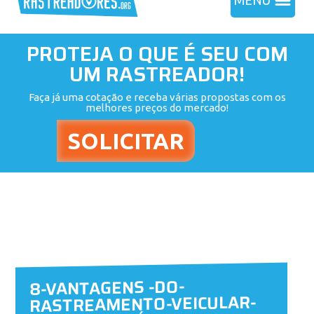
MENU
PROTEJA O QUE É SEU COM
UM RASTREADOR!
Faça já uma cotação e receba várias propostas com os
melhores preços do mercado!
8-VANTAGENS -DO-
RASTREAMENTO-VEICULAR-