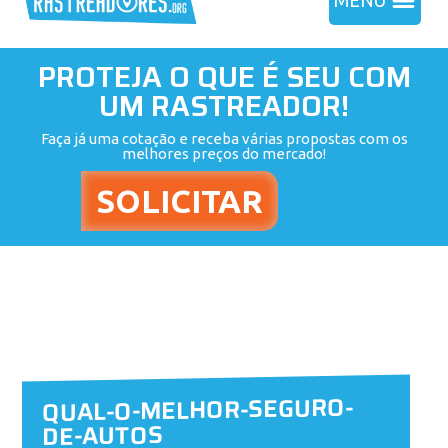
MENU
PROTEJA O QUE É SEU COM
UM RASTREADOR!
Faça já uma cotação e receba várias propostas com os
melhores preços do mercado!
QUAL-O-MELHOR-SEGURO-
DE-AUTOS