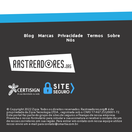
Blog
Marcas
Privacidade
Termos
Sobre
Nós
© Copyright 2022 Zipia. Todos os direitos reservados. Rastreadores.org® é de
propriedade da
Zipia Tecnologia LTDA
, registrada sob o CNPJ 17.467.253/0001-72.
Este portal faz parte do grupo de sites de seguros e finanças de nossa empresa.
Preencha o nosso
formulário
para simular a sua assinatura e receber o contato de um
de nossos corretores em sua região. Para entrar em contato com nossa equipe utilize
nosso envie um e-mail para
contato@smartia.com.br
.