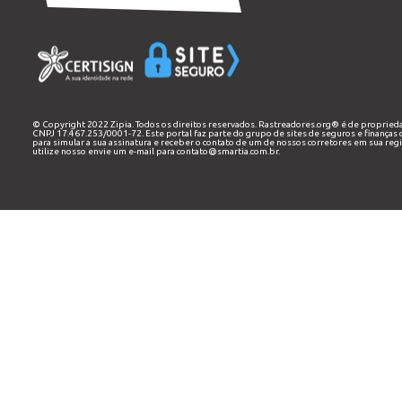
© Copyright 2022 Zipia. Todos os direitos reservados. Rastreadores.org® é de proprie
CNPJ 17.467.253/0001-72. Este portal faz parte do grupo de sites de seguros e finança
para simular a sua assinatura e receber o contato de um de nossos corretores em sua reg
utilize nosso envie um e-mail para
contato@smartia.com.br
.