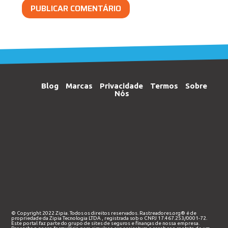
Blog
Marcas
Privacidade
Termos
Sobre
Nós
© Copyright 2022 Zipia. Todos os direitos reservados. Rastreadores.org® é de
propriedade da
Zipia Tecnologia LTDA
, registrada sob o CNPJ 17.467.253/0001-72.
Este portal faz parte do grupo de sites de seguros e finanças de nossa empresa.