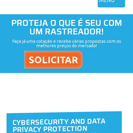
MENU
PROTEJA O QUE É SEU COM
UM RASTREADOR!
Faça já uma cotação e receba várias propostas com os
melhores preços do mercado!
CYBERSECURITY AND DATA
PRIVACY PROTECTION