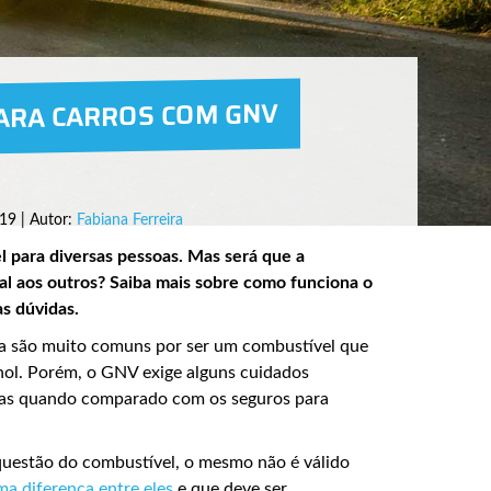
ARA CARROS COM GNV
19 | Autor:
Fabiana Ferreira
l para diversas pessoas. Mas será que a
ual aos outros? Saiba mais sobre como funciona o
as dúvidas.
da são muito comuns por ser um combustível que
anol. Porém, o GNV exige alguns cuidados
nças quando comparado com os seguros para
uestão do combustível, o mesmo não é válido
a diferença entre eles
e que deve ser