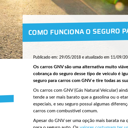
COMO FUNCIONA O SEGURO P
Publicado em: 29/05/2018 e atualizado em 11/09/20
Os carros GNV são uma alternativa muito viáve
cobrança do seguro desse tipo de veiculo é ig
seguro para carros com GNV e tire todas as su
Os carros com GNV (Gás Natural Veicular) ain
tende a ser mais barato que a gasolina ou o et
especiais, e seu seguro possui algumas difere
carros com combustível comum.
Apesar do GNV ser uma opção mais barata na q
para o seguro auto. Os
valores costumam ter um