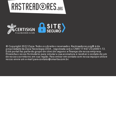
© Copyright 2022 Zipia. Todos os direitos reservados. Rastreadores.org® é de
propriedade da
Zipia Tecnologia LTDA
, registrada sob o CNPJ 17.467.253/0001-72.
Este portal faz parte do grupo de sites de seguros e finanças de nossa empresa.
Preencha o nosso
formulário
para simular a sua assinatura e receber o contato de um
de nossos corretores em sua região. Para entrar em contato com nossa equipe utilize
nosso envie um e-mail para
contato@smartia.com.br
.