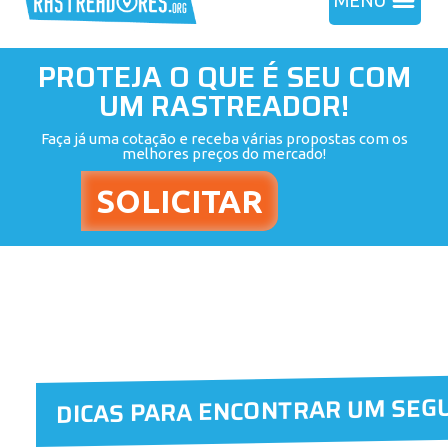
MENU
PROTEJA O QUE É SEU COM
UM RASTREADOR!
Faça já uma cotação e receba várias propostas com os
melhores preços do mercado!
DICAS PARA ENCONTRAR UM SEG