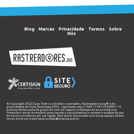
Blog
Marcas
Privacidade
Termos
Sobre
Nós
© Copyright 2022 Zipia. Todos os direitos reservados. Rastreadores.org® é de
propriedade da
Zipia Tecnologia LTDA
, registrada sob o CNPJ 17.467.253/0001-72.
Este portal faz parte do grupo de sites de seguros e finanças de nossa empresa.
Preencha o nosso
formulário
para simular a sua assinatura e receber o contato de um
de nossos corretores em sua região. Para entrar em contato com nossa equipe utilize
nosso envie um e-mail para
contato@smartia.com.br
.