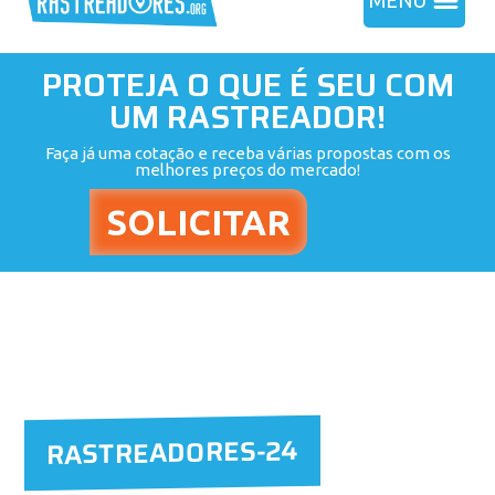
MENU
PROTEJA O QUE É SEU COM
UM RASTREADOR!
Faça já uma cotação e receba várias propostas com os
melhores preços do mercado!
RASTREADORES-24