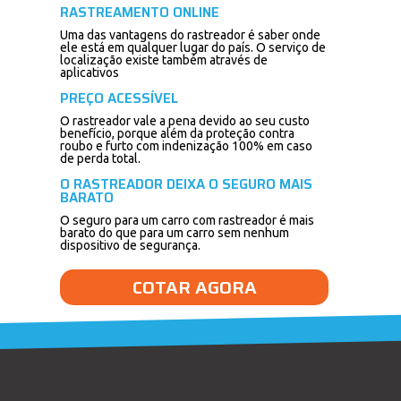
RASTREAMENTO ONLINE
Uma das vantagens do rastreador é saber onde
ele está em qualquer lugar do país. O serviço de
localização existe também através de
aplicativos
PREÇO ACESSÍVEL
O rastreador vale a pena devido ao seu custo
benefício, porque além da proteção contra
roubo e furto com indenização 100% em caso
de perda total.
O RASTREADOR DEIXA O SEGURO MAIS
BARATO
O seguro para um carro com rastreador é mais
barato do que para um carro sem nenhum
dispositivo de segurança.
COTAR AGORA