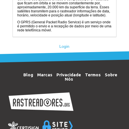
que ficam em órbita e se movem constantemente por,
aproximadamente, 20.000 km da superfície da terra. Esses
satélites transmitem para o rastreador informações de data,
horário, velocidade e posição atual (longitude e latitude).
O GPRS (General Packet Radio Service) é um serviço onde
é permitido o envio e a recepção de dados por meio de uma
rede telefônica móvel.
Login
Blog
Marcas
Privacidade
Termos
Sobre
Nós