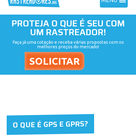
MENU
PROTEJA O QUE É SEU COM
UM RASTREADOR!
Faça já uma cotação e receba várias propostas com os
melhores preços do mercado!
O QUE É GPS E GPRS?