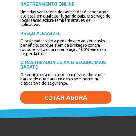
RASTREAMENTO ONLINE
Uma das vantagens do rastreador é saber onde
ele está em qualquer lugar do país. O serviço de
localização existe também através de
aplicativos
PREÇO ACESSÍVEL
O rastreador vale a pena devido ao seu custo
benefício, porque além da proteção contra
roubo e furto com indenização 100% em caso
de perda total.
O RASTREADOR DEIXA O SEGURO MAIS
BARATO
O seguro para um carro com rastreador é mais
barato do que para um carro sem nenhum
dispositivo de segurança.
COTAR AGORA