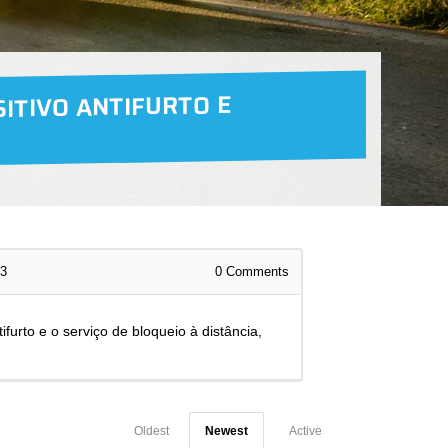
SITIVO ANTIFURTO E
13
0
Comments
ifurto e o serviço de bloqueio à distância,
Oldest
Newest
Active