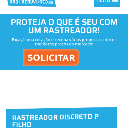
MENU
PROTEJA O QUE É SEU COM
UM RASTREADOR!
Faça já uma cotação e receba várias propostas com os
melhores preços do mercado!
RASTREADOR DISCRETO P
FILHO