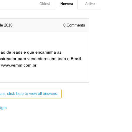
Oldest
Newest
Active
de 2016
0
Comments
ção de leads e que encaminha as
rastreador para vendedores em todo o Brasil.
ite www.vemm.com.br
rs, click here to view all answers.
ogin