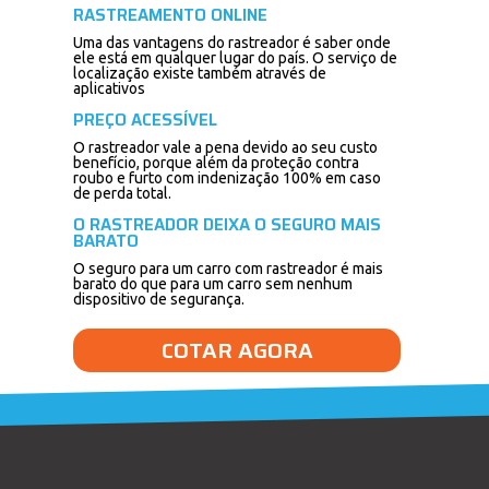
RASTREAMENTO ONLINE
Uma das vantagens do rastreador é saber onde
ele está em qualquer lugar do país. O serviço de
localização existe também através de
aplicativos
PREÇO ACESSÍVEL
O rastreador vale a pena devido ao seu custo
benefício, porque além da proteção contra
roubo e furto com indenização 100% em caso
de perda total.
O RASTREADOR DEIXA O SEGURO MAIS
BARATO
O seguro para um carro com rastreador é mais
barato do que para um carro sem nenhum
dispositivo de segurança.
COTAR AGORA