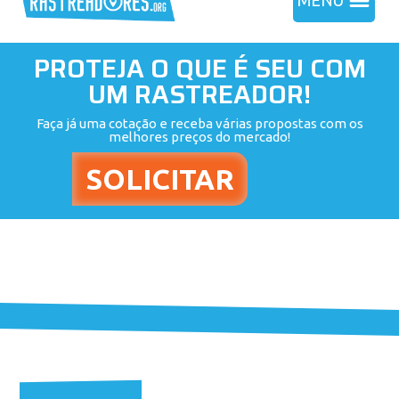
MENU
PROTEJA O QUE É SEU COM
UM RASTREADOR!
Faça já uma cotação e receba várias propostas com os
melhores preços do mercado!