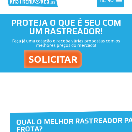
MENU
PROTEJA O QUE É SEU COM
UM RASTREADOR!
Faça já uma cotação e receba várias propostas com os
melhores preços do mercado!
QUAL O MELHOR RASTREADOR PA
FROTA?