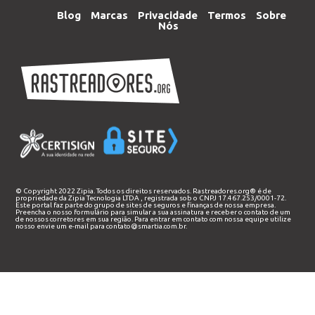
Blog
Marcas
Privacidade
Termos
Sobre
Nós
© Copyright 2022 Zipia. Todos os direitos reservados. Rastreadores.org® é de
propriedade da
Zipia Tecnologia LTDA
, registrada sob o CNPJ 17.467.253/0001-72.
Este portal faz parte do grupo de sites de seguros e finanças de nossa empresa.
Preencha o nosso
formulário
para simular a sua assinatura e receber o contato de um
de nossos corretores em sua região. Para entrar em contato com nossa equipe utilize
nosso envie um e-mail para
contato@smartia.com.br
.