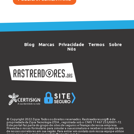
Blog
Marcas
Privacidade
Termos
Sobre
Nós
© Copyright 2022 Zipia. Todos os direitos reservados. Rastreadores.org® é de
propriedade da
Zipia Tecnologia LTDA
, registrada sob o CNPJ 17.467.253/0001-72.
Este portal faz parte do grupo de sites de seguros e finanças de nossa empresa.
Preencha o nosso
formulário
para simular a sua assinatura e receber o contato de um
de nossos corretores em sua região. Para entrar em contato com nossa equipe utilize