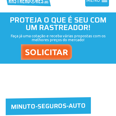
MENU
PROTEJA O QUE É SEU COM
UM RASTREADOR!
Faça já uma cotação e receba várias propostas com os
melhores preços do mercado!
MINUTO-SEGUROS-AUTO