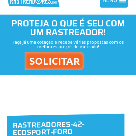
MENU
PROTEJA O QUE É SEU COM
UM RASTREADOR!
Faça já uma cotação e receba várias propostas com os
melhores preços do mercado!
RASTREADORES-42-
ECOSPORT-FORD