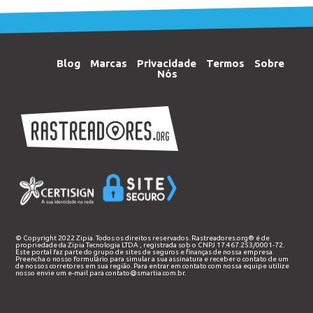
Blog
Marcas
Privacidade
Termos
Sobre
Nós
© Copyright 2022 Zipia. Todos os direitos reservados. Rastreadores.org® é de
propriedade da
Zipia Tecnologia LTDA
, registrada sob o CNPJ 17.467.253/0001-72.
Este portal faz parte do grupo de sites de seguros e finanças de nossa empresa.
Preencha o nosso
formulário
para simular a sua assinatura e receber o contato de um
de nossos corretores em sua região. Para entrar em contato com nossa equipe utilize
nosso envie um e-mail para
contato@smartia.com.br
.