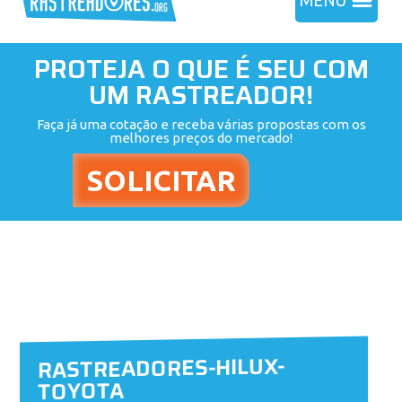
MENU
PROTEJA O QUE É SEU COM
UM RASTREADOR!
Faça já uma cotação e receba várias propostas com os
melhores preços do mercado!
RASTREADORES-HILUX-
TOYOTA