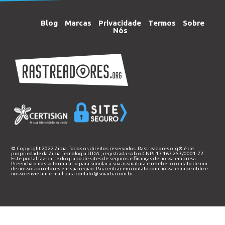
Blog
Marcas
Privacidade
Termos
Sobre
Nós
© Copyright 2022 Zipia. Todos os direitos reservados. Rastreadores.org® é de
propriedade da
Zipia Tecnologia LTDA
, registrada sob o CNPJ 17.467.253/0001-72.
Este portal faz parte do grupo de sites de seguros e finanças de nossa empresa.
Preencha o nosso
formulário
para simular a sua assinatura e receber o contato de um
de nossos corretores em sua região. Para entrar em contato com nossa equipe utilize
nosso envie um e-mail para
contato@smartia.com.br
.