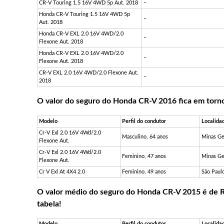
CR-V Touring 1.5 16V 4WD 5p Aut. 2018
–
Honda CR-V Touring 1.5 16V 4WD 5p
–
Aut. 2018
Honda CR-V EXL 2.0 16V 4WD/2.0
–
Flexone Aut. 2018
Honda CR-V EXL 2.0 16V 4WD/2.0
–
Flexone Aut. 2018
CR-V EXL 2.0 16V 4WD/2.0 Flexone Aut.
–
2018
O valor do seguro do Honda CR-V 2016 fica em torno 
Modelo
Perfil do condutor
Localida
Cr-V Exl 2.0 16V 4Wd/2.0
Masculino, 64 anos
Minas Ge
Flexone Aut.
Cr-V Exl 2.0 16V 4Wd/2.0
Feminino, 47 anos
Minas Ge
Flexone Aut.
Cr V Exl At 4X4 2.0
Feminino, 49 anos
São Paul
O valor médio do seguro do Honda CR-V 2015 é de R$
tabela!
Modelo
Perfil do condutor
Localida