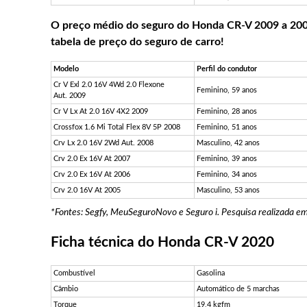
O preço médio do seguro do Honda CR-V 2009 a 2005
tabela de preço do seguro de carro!
Modelo
Perfil do condutor
Cr V Exl 2.0 16V 4Wd 2.0 Flexone
Feminino, 59 anos
Aut. 2009
Cr V Lx At 2.0 16V 4X2 2009
Feminino, 28 anos
Crossfox 1.6 Mi Total Flex 8V 5P 2008
Feminino, 51 anos
Crv Lx 2.0 16V 2Wd Aut. 2008
Masculino, 42 anos
Crv 2.0 Ex 16V At 2007
Feminino, 39 anos
Crv 2.0 Ex 16V At 2006
Feminino, 34 anos
Crv 2.0 16V At 2005
Masculino, 53 anos
*Fontes: Segfy, MeuSeguroNovo e Seguro i. Pesquisa realizada e
Ficha técnica do Honda CR-V 2020
Combustível
Gasolina
Câmbio
Automático de 5 marchas
Torque
19,4 kgfm