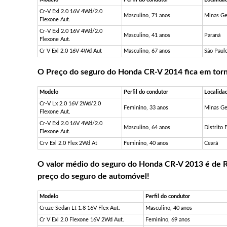
Cr-V Exl 2.0 16V 4Wd/2.0
Masculino, 71 anos
Minas Ge
Flexone Aut.
Cr-V Exl 2.0 16V 4Wd/2.0
Masculino, 41 anos
Paraná
Flexone Aut.
Cr V Exl 2.0 16V 4Wd Aut
Masculino, 67 anos
São Paul
O Preço do seguro do Honda CR-V 2014 fica em torno
Modelo
Perfil do condutor
Localida
Cr-V Lx 2.0 16V 2Wd/2.0
Feminino, 33 anos
Minas Ge
Flexone Aut.
Cr-V Exl 2.0 16V 4Wd/2.0
Masculino, 64 anos
Distrito 
Flexone Aut.
Crv Exl 2.0 Flex 2Wd At
Feminino, 40 anos
Ceará
O valor médio do seguro do Honda CR-V 2013 é de R$
preço do seguro de automóvel!
Modelo
Perfil do condutor
Cruze Sedan Lt 1.8 16V Flex Aut.
Masculino, 40 anos
Cr V Exl 2.0 Flexone 16V 2Wd Aut.
Feminino, 69 anos