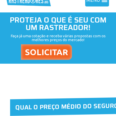
MENU
PROTEJA O QUE É SEU COM
UM RASTREADOR!
Faça já uma cotação e receba várias propostas com os
melhores preços do mercado!
QUAL O PREÇO MÉDIO DO SEGUR