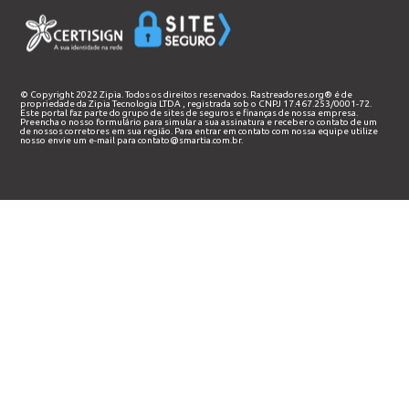
© Copyright 2022 Zipia. Todos os direitos reservados. Rastreadores.org® é de
propriedade da
Zipia Tecnologia LTDA
, registrada sob o CNPJ 17.467.253/0001-72.
Este portal faz parte do grupo de sites de seguros e finanças de nossa empresa.
Preencha o nosso
formulário
para simular a sua assinatura e receber o contato de um
de nossos corretores em sua região. Para entrar em contato com nossa equipe utilize
nosso envie um e-mail para
contato@smartia.com.br
.