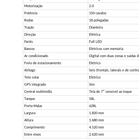
Motorização
2.0
Potência
150 cavalos
Rodas
18 polegadas
Tração
Dianteira
Direção
Elétrica
Faróis
Full LED
Bancos
Elétricos com memória
Ar condicionado
Digital com duas zonas e saídas de
Freio de estacionamento
Elétrico
Airbags
Seis (frontais, laterais e de cortin
Teto solar
Elétrico
GPS integrado
Sim
Central multimídia
Tela de 7″ sensível ao toque
Tanque
58L
Porta-Malas
628L
Largura
1.820 mm
Altura
1.680 mm
Comprimento
4.520 mm
Entre eixos
2.620 mm