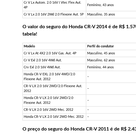
Cr V Lx Autom. 2.0 16V I Vtec Flex Aut.
Feminino, 43 anos
4P
Cr V Lx 2.0 16V 2Wd 2.0 Flexone Aut. 5P
Masculino, 35 anos
O valor do seguro do Honda CR-V 2014 é de R$ 1.570
tabela!
Modelo
Perfil do condutor
Cr V Lx At 4X2 2.0 16V Gas. Aut. 4P
Masculino, 45 anos
Cr V Exl 2.0 16V 4Wd Aut.
Masculino, 62 anos
Crv Exl 2.0 16V 4Wd Aut.
Feminino, 44 anos
Honda CR-V EXL 2.0 16V 4WD/2.0
–
Flexone Aut. 2012
CR-V LX 2.0 16V 2WD/2.0 Flexone Aut.
–
2012
Honda CR-V LX 2.0 16V 2WD/2.0
–
Flexone Aut. 2012
CR-V LX 2.0 16V 2WD Mec. 2012
–
Honda CR-V LX 2.0 16V 2WD Mec. 2012
–
O preço do seguro do Honda CR-V 2011 é de R$ 2.438