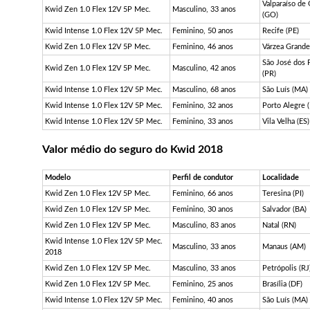
Valparaíso de 
Kwid Zen 1.0 Flex 12V 5P Mec.
Masculino, 33 anos
(GO)
Kwid Intense 1.0 Flex 12V 5P Mec.
Feminino, 50 anos
Recife (PE)
Kwid Zen 1.0 Flex 12V 5P Mec.
Feminino, 46 anos
Várzea Grande
São José dos 
Kwid Zen 1.0 Flex 12V 5P Mec.
Masculino, 42 anos
(PR)
Kwid Intense 1.0 Flex 12V 5P Mec.
Masculino, 68 anos
São Luís (MA)
Kwid Intense 1.0 Flex 12V 5P Mec.
Feminino, 32 anos
Porto Alegre (
Kwid Intense 1.0 Flex 12V 5P Mec.
Feminino, 33 anos
Vila Velha (ES)
Valor médio do seguro do Kwid 2018
Modelo
Perfil de condutor
Localidade
Kwid Zen 1.0 Flex 12V 5P Mec.
Feminino, 66 anos
Teresina (PI)
Kwid Zen 1.0 Flex 12V 5P Mec.
Feminino, 30 anos
Salvador (BA)
Kwid Zen 1.0 Flex 12V 5P Mec.
Masculino, 83 anos
Natal (RN)
Kwid Intense 1.0 Flex 12V 5P Mec.
Masculino, 33 anos
Manaus (AM)
2018
Kwid Zen 1.0 Flex 12V 5P Mec.
Masculino, 33 anos
Petrópolis (RJ
Kwid Zen 1.0 Flex 12V 5P Mec.
Feminino, 25 anos
Brasília (DF)
Kwid Intense 1.0 Flex 12V 5P Mec.
Feminino, 40 anos
São Luís (MA)