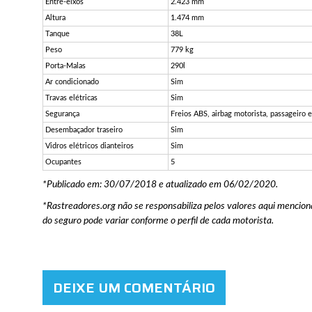
Entre-eixos
2.423 mm
Altura
1.474 mm
Tanque
38L
Peso
779 kg
Porta-Malas
290l
Ar condicionado
Sim
Travas elétricas
Sim
Segurança
Freios ABS, airbag motorista, passageiro e 
Desembaçador traseiro
Sim
Vidros elétricos dianteiros
Sim
Ocupantes
5
*Publicado em: 30/07/2018 e atualizado em 06/02/2020.
*Rastreadores.org não se responsabiliza pelos valores aqui mencion
do seguro pode variar conforme o perfil de cada motorista.
DEIXE UM COMENTÁRIO