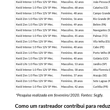
Kwid Intense 1.0 Flex 12V 5P Mec.
Masculino, 42 anos
João Pessoa (
Kwid Intense 1.0 Flex 12V 5P Mec.
Masculino, 68 anos
Catarina (CE)
Kwid Intense 1.0 Flex 12V 5P Mec.
Feminino, 48 anos
Campo Grande
Kwid Zen 1.0 Flex 12V 5P Mec.
Feminino, 56 anos
Rio Grande (R
Kwid Zen 1.0 Flex 12V 5P Mec.
Feminino, 49 anos
Belém (PA)
Kwid Intense 1.0 Flex 12V 5P Mec.
Masculino, 36 anos
Navegantes (S
Kwid Intense 1.0 Flex 12V 5P Mec.
Masculino, 45 anos
Palmas (TO)
Kwid Zen 1.0 Flex 12V 5P Mec.
Masculino, 66 anos
Vila Velha (ES)
Kwid Intense 1.0 Flex 12V 5P Mec.
Feminino, 40 anos
Cabo (PE)
Kwid Zen 1.0 Flex 12V 5P Mec.
Feminino, 48 anos
Porto Velho (
Kwid Zen 1.0 Flex 12V 5P Mec.
Feminino, 40 anos
Goiânia (GO)
Kwid Life 1.0 Flex 12V 5P Mec.
Masculino, 53 anos
Jandira (SP)
Kwid Intense 1.0 Flex 12V 5P Mec.
Masculino, 58 anos
Alta Floresta 
Kwid Zen 1.0 Flex 12V 5P Mec.
Feminino, 37 anos
Aracaju (SE)
Kwid Zen 1.0 Flex 12V 5P Mec.
Feminino, 28 anos
Sete Lagoas (
Kwid Intense 1.0 Flex 12V 5P Mec.
Masculino, 42 anos
Curitiba (PR)
*Pesquisa realizada em fevereiro/2020. Fontes: Segfy.
Como um rastreador contribui para reduzi