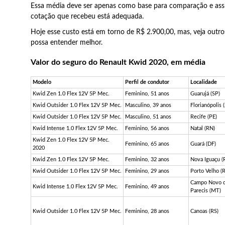
Essa média deve ser apenas como base para comparação e assi
cotação que recebeu está adequada.
Hoje esse custo está em torno de R$ 2.900,00, mas, veja outr
possa entender melhor.
Valor do seguro do Renault Kwid 2020, em média
Modelo
Perfil de condutor
Localidade
Kwid Zen 1.0 Flex 12V 5P Mec.
Feminino, 51 anos
Guarujá (SP)
Kwid Outsider 1.0 Flex 12V 5P Mec.
Masculino, 39 anos
Florianópolis 
Kwid Outsider 1.0 Flex 12V 5P Mec.
Masculino, 51 anos
Recife (PE)
Kwid Intense 1.0 Flex 12V 5P Mec.
Feminino, 56 anos
Natal (RN)
Kwid Zen 1.0 Flex 12V 5P Mec.
Feminino, 65 anos
Guará (DF)
2020
Kwid Zen 1.0 Flex 12V 5P Mec.
Feminino, 32 anos
Nova Iguaçu (
Kwid Outsider 1.0 Flex 12V 5P Mec.
Feminino, 29 anos
Porto Velho (
Campo Novo 
Kwid Intense 1.0 Flex 12V 5P Mec.
Feminino, 49 anos
Parecis (MT)
Kwid Outsider 1.0 Flex 12V 5P Mec.
Feminino, 28 anos
Canoas (RS)