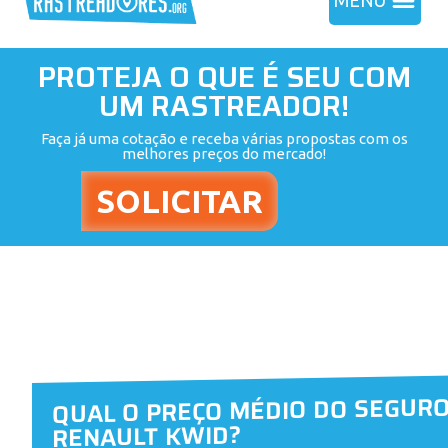
MENU
PROTEJA O QUE É SEU COM
UM RASTREADOR!
Faça já uma cotação e receba várias propostas com os
melhores preços do mercado!
QUAL O PREÇO MÉDIO DO SEGUR
RENAULT KWID?