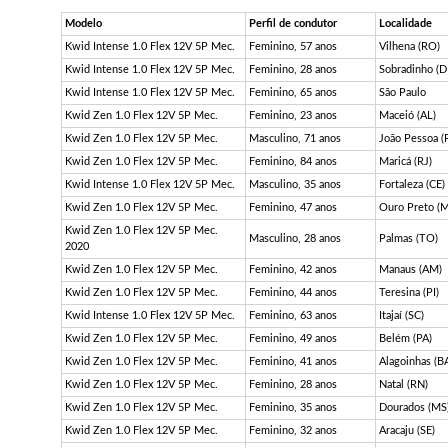
Modelo
Perfil de condutor
Localidade
Kwid Intense 1.0 Flex 12V 5P Mec.
Feminino, 57 anos
Vilhena (RO)
Kwid Intense 1.0 Flex 12V 5P Mec.
Feminino, 28 anos
Sobradinho (D
Kwid Intense 1.0 Flex 12V 5P Mec.
Feminino, 65 anos
São Paulo
Kwid Zen 1.0 Flex 12V 5P Mec.
Feminino, 23 anos
Maceió (AL)
Kwid Zen 1.0 Flex 12V 5P Mec.
Masculino, 71 anos
João Pessoa (
Kwid Zen 1.0 Flex 12V 5P Mec.
Feminino, 84 anos
Maricá (RJ)
Kwid Intense 1.0 Flex 12V 5P Mec.
Masculino, 35 anos
Fortaleza (CE)
Kwid Zen 1.0 Flex 12V 5P Mec.
Feminino, 47 anos
Ouro Preto (
Kwid Zen 1.0 Flex 12V 5P Mec.
Masculino, 28 anos
Palmas (TO)
2020
Kwid Zen 1.0 Flex 12V 5P Mec.
Feminino, 42 anos
Manaus (AM)
Kwid Zen 1.0 Flex 12V 5P Mec.
Feminino, 44 anos
Teresina (PI)
Kwid Intense 1.0 Flex 12V 5P Mec.
Feminino, 63 anos
Itajaí (SC)
Kwid Zen 1.0 Flex 12V 5P Mec.
Feminino, 49 anos
Belém (PA)
Kwid Zen 1.0 Flex 12V 5P Mec.
Feminino, 41 anos
Alagoinhas (B
Kwid Zen 1.0 Flex 12V 5P Mec.
Feminino, 28 anos
Natal (RN)
Kwid Zen 1.0 Flex 12V 5P Mec.
Feminino, 35 anos
Dourados (MS
Kwid Zen 1.0 Flex 12V 5P Mec.
Feminino, 32 anos
Aracaju (SE)