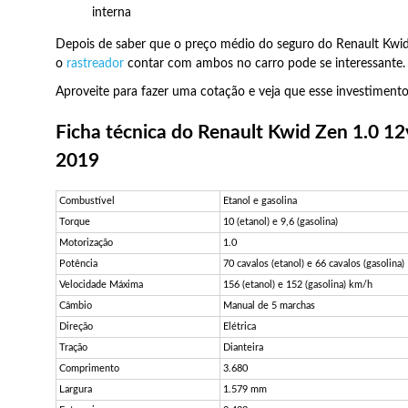
interna
Depois de saber que o preço médio do seguro do Renault Kwi
o
rastreador
contar com ambos no carro pode se interessante.
Aproveite para fazer uma cotação e veja que esse investimento
Ficha técnica do Renault Kwid Zen 1.0 12
2019
Combustível
Etanol e gasolina
Torque
10 (etanol) e 9,6 (gasolina)
Motorização
1.0
Potência
70 cavalos (etanol) e 66 cavalos (gasolina)
Velocidade Máxima
156 (etanol) e 152 (gasolina) km/h
Câmbio
Manual de 5 marchas
Direção
Elétrica
Tração
Dianteira
Comprimento
3.680
Largura
1.579 mm