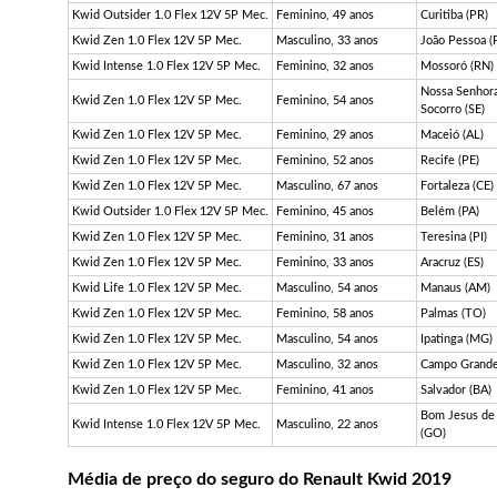
Kwid Outsider 1.0 Flex 12V 5P Mec.
Feminino, 49 anos
Curitiba (PR)
Kwid Zen 1.0 Flex 12V 5P Mec.
Masculino, 33 anos
João Pessoa (
Kwid Intense 1.0 Flex 12V 5P Mec.
Feminino, 32 anos
Mossoró (RN)
Nossa Senhor
Kwid Zen 1.0 Flex 12V 5P Mec.
Feminino, 54 anos
Socorro (SE)
Kwid Zen 1.0 Flex 12V 5P Mec.
Feminino, 29 anos
Maceió (AL)
Kwid Zen 1.0 Flex 12V 5P Mec.
Feminino, 52 anos
Recife (PE)
Kwid Zen 1.0 Flex 12V 5P Mec.
Masculino, 67 anos
Fortaleza (CE)
Kwid Outsider 1.0 Flex 12V 5P Mec.
Feminino, 45 anos
Belém (PA)
Kwid Zen 1.0 Flex 12V 5P Mec.
Feminino, 31 anos
Teresina (PI)
Kwid Zen 1.0 Flex 12V 5P Mec.
Feminino, 33 anos
Aracruz (ES)
Kwid Life 1.0 Flex 12V 5P Mec.
Masculino, 54 anos
Manaus (AM)
Kwid Zen 1.0 Flex 12V 5P Mec.
Feminino, 58 anos
Palmas (TO)
Kwid Zen 1.0 Flex 12V 5P Mec.
Masculino, 54 anos
Ipatinga (MG)
Kwid Zen 1.0 Flex 12V 5P Mec.
Masculino, 32 anos
Campo Grande
Kwid Zen 1.0 Flex 12V 5P Mec.
Feminino, 41 anos
Salvador (BA)
Bom Jesus de
Kwid Intense 1.0 Flex 12V 5P Mec.
Masculino, 22 anos
(GO)
Média de preço do seguro do Renault Kwid 2019