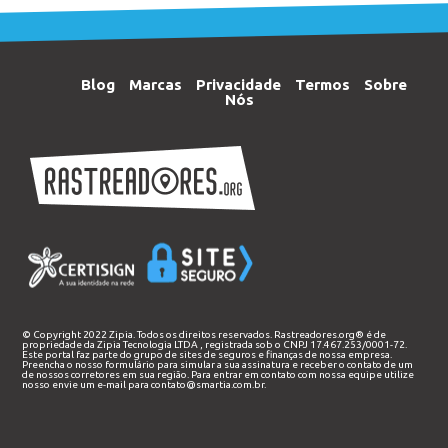
Blog
Marcas
Privacidade
Termos
Sobre
Nós
© Copyright 2022 Zipia. Todos os direitos reservados. Rastreadores.org® é de
propriedade da
Zipia Tecnologia LTDA
, registrada sob o CNPJ 17.467.253/0001-72.
Este portal faz parte do grupo de sites de seguros e finanças de nossa empresa.
Preencha o nosso
formulário
para simular a sua assinatura e receber o contato de um
de nossos corretores em sua região. Para entrar em contato com nossa equipe utilize
nosso envie um e-mail para
contato@smartia.com.br
.