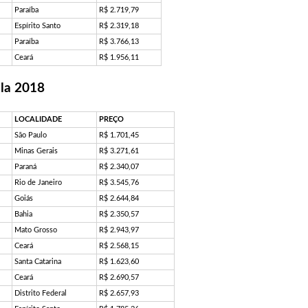
Paraíba
R$ 2.719,79
Espírito Santo
R$ 2.319,18
Paraíba
R$ 3.766,13
Ceará
R$ 1.956,11
lla 2018
LOCALIDADE
PREÇO
São Paulo
R$ 1.701,45
Minas Gerais
R$ 3.271,61
Paraná
R$ 2.340,07
Rio de Janeiro
R$ 3.545,76
Goiás
R$ 2.644,84
Bahia
R$ 2.350,57
Mato Grosso
R$ 2.943,97
Ceará
R$ 2.568,15
Santa Catarina
R$ 1.623,60
Ceará
R$ 2.690,57
Distrito Federal
R$ 2.657,93