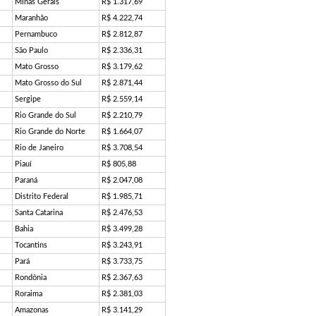
Minas Gerais
R$ 1.317,69
Maranhão
R$ 4.222,74
Pernambuco
R$ 2.812,87
São Paulo
R$ 2.336,31
Mato Grosso
R$ 3.179,62
Mato Grosso do Sul
R$ 2.871,44
Sergipe
R$ 2.559,14
Rio Grande do Sul
R$ 2.210,79
Rio Grande do Norte
R$ 1.664,07
Rio de Janeiro
R$ 3.708,54
Piauí
R$ 805,88
Paraná
R$ 2.047,08
Distrito Federal
R$ 1.985,71
Santa Catarina
R$ 2.476,53
Bahia
R$ 3.499,28
Tocantins
R$ 3.243,91
Pará
R$ 3.733,75
Rondônia
R$ 2.367,63
Roraima
R$ 2.381,03
Amazonas
R$ 3.141,29