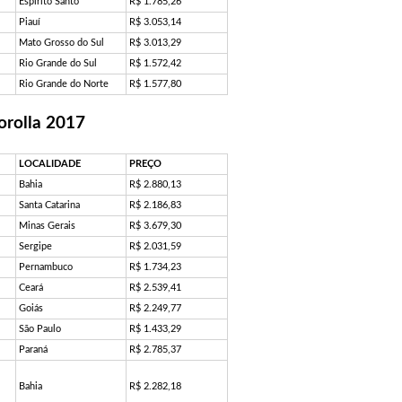
Espírito Santo
R$ 1.785,26
Piauí
R$ 3.053,14
Mato Grosso do Sul
R$ 3.013,29
Rio Grande do Sul
R$ 1.572,42
Rio Grande do Norte
R$ 1.577,80
orolla 2017
LOCALIDADE
PREÇO
Bahia
R$ 2.880,13
Santa Catarina
R$ 2.186,83
Minas Gerais
R$ 3.679,30
Sergipe
R$ 2.031,59
Pernambuco
R$ 1.734,23
Ceará
R$ 2.539,41
Goiás
R$ 2.249,77
São Paulo
R$ 1.433,29
Paraná
R$ 2.785,37
Bahia
R$ 2.282,18