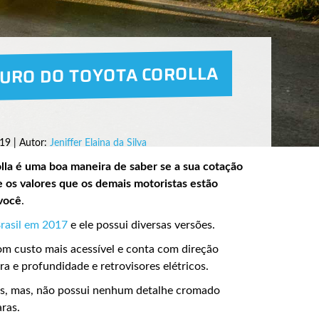
GURO DO TOYOTA COROLLA
19 | Autor:
Jeniffer Elaina da Silva
lla é uma boa maneira de saber se a sua cotação
os valores que os demais motoristas estão
 você
.
Brasil em 2017
e ele possui diversas versões.
om custo mais acessível e conta com direção
ra e profundidade e retrovisores elétricos.
os, mas, não possui nenhum detalhe cromado
ras.