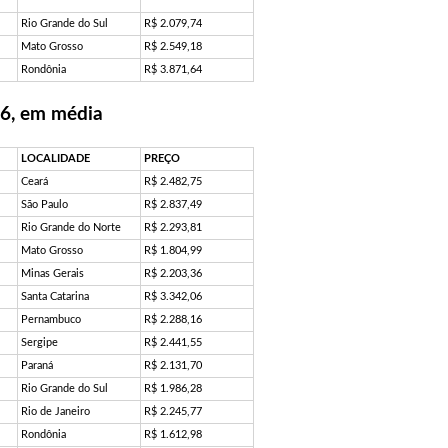
Rio Grande do Sul
R$ 2.079,74
Mato Grosso
R$ 2.549,18
Rondônia
R$ 3.871,64
16, em média
LOCALIDADE
PREÇO
Ceará
R$ 2.482,75
São Paulo
R$ 2.837,49
Rio Grande do Norte
R$ 2.293,81
Mato Grosso
R$ 1.804,99
Minas Gerais
R$ 2.203,36
Santa Catarina
R$ 3.342,06
Pernambuco
R$ 2.288,16
Sergipe
R$ 2.441,55
Paraná
R$ 2.131,70
Rio Grande do Sul
R$ 1.986,28
Rio de Janeiro
R$ 2.245,77
Rondônia
R$ 1.612,98