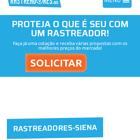
MENU
PROTEJA O QUE É SEU COM
UM RASTREADOR!
Faça já uma cotação e receba várias propostas com os
melhores preços do mercado!
RASTREADORES-SIENA