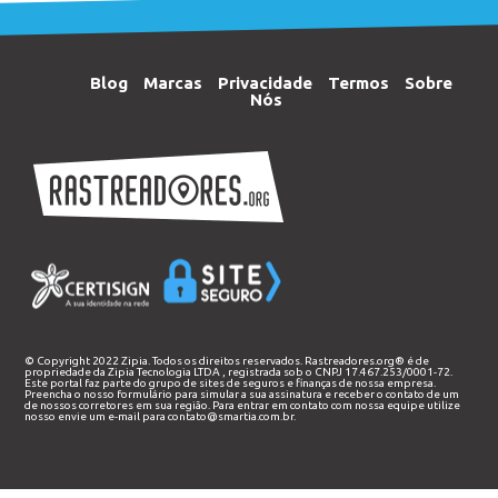
Blog
Marcas
Privacidade
Termos
Sobre
Nós
© Copyright 2022 Zipia. Todos os direitos reservados. Rastreadores.org® é de
propriedade da
Zipia Tecnologia LTDA
, registrada sob o CNPJ 17.467.253/0001-72.
Este portal faz parte do grupo de sites de seguros e finanças de nossa empresa.
Preencha o nosso
formulário
para simular a sua assinatura e receber o contato de um
de nossos corretores em sua região. Para entrar em contato com nossa equipe utilize
nosso envie um e-mail para
contato@smartia.com.br
.