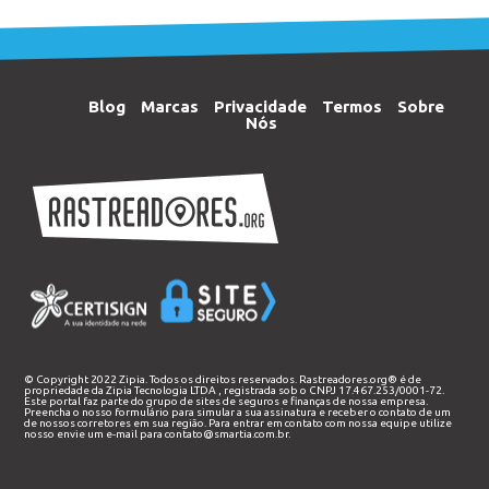
Blog
Marcas
Privacidade
Termos
Sobre
Nós
© Copyright 2022 Zipia. Todos os direitos reservados. Rastreadores.org® é de
propriedade da
Zipia Tecnologia LTDA
, registrada sob o CNPJ 17.467.253/0001-72.
Este portal faz parte do grupo de sites de seguros e finanças de nossa empresa.
Preencha o nosso
formulário
para simular a sua assinatura e receber o contato de um
de nossos corretores em sua região. Para entrar em contato com nossa equipe utilize
nosso envie um e-mail para
contato@smartia.com.br
.