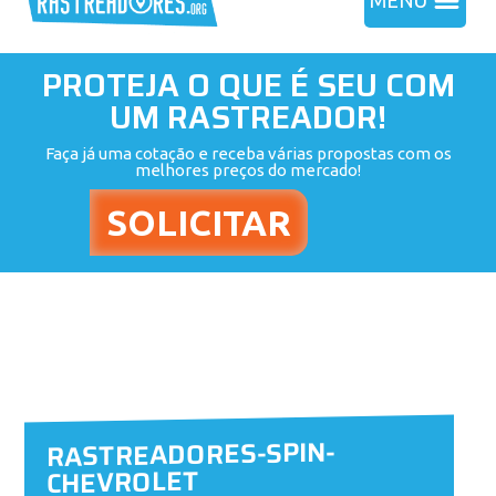
MENU
PROTEJA O QUE É SEU COM
UM RASTREADOR!
Faça já uma cotação e receba várias propostas com os
melhores preços do mercado!
RASTREADORES-SPIN-
CHEVROLET