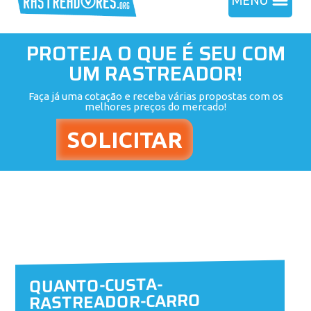
MENU
PROTEJA O QUE É SEU COM
UM RASTREADOR!
Faça já uma cotação e receba várias propostas com os
melhores preços do mercado!
QUANTO-CUSTA-
RASTREADOR-CARRO