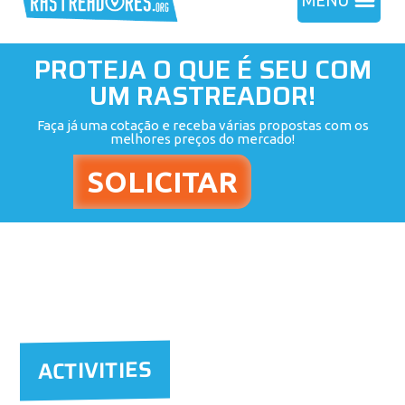
MENU
PROTEJA O QUE É SEU COM
UM RASTREADOR!
Faça já uma cotação e receba várias propostas com os
melhores preços do mercado!
ACTIVITIES