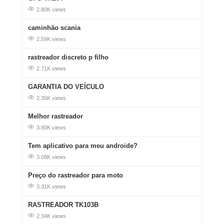
2.80K views
caminhão scania
2.59K views
rastreador discreto p filho
2.71K views
GARANTIA DO VEÍCULO
2.35K views
Melhor rastreador
3.80K views
Tem aplicativo para meu androide?
3.08K views
Preço do rastreador para moto
3.31K views
RASTREADOR TK103B
2.34K views