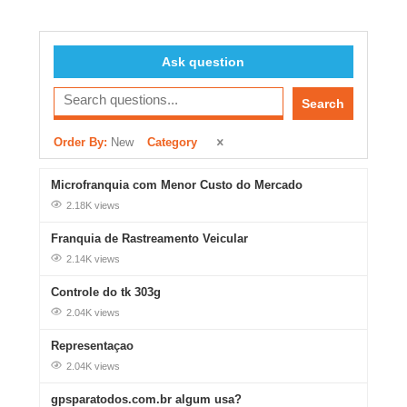
Ask question
Search
Order By:
New
Category
Microfranquia com Menor Custo do Mercado
2.18K views
Franquia de Rastreamento Veicular
2.14K views
Controle do tk 303g
2.04K views
Representaçao
2.04K views
gpsparatodos.com.br algum usa?