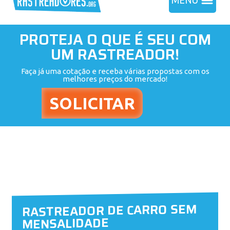
MENU
PROTEJA O QUE É SEU COM
UM RASTREADOR!
Faça já uma cotação e receba várias propostas com os
melhores preços do mercado!
RASTREADOR DE CARRO SEM
MENSALIDADE