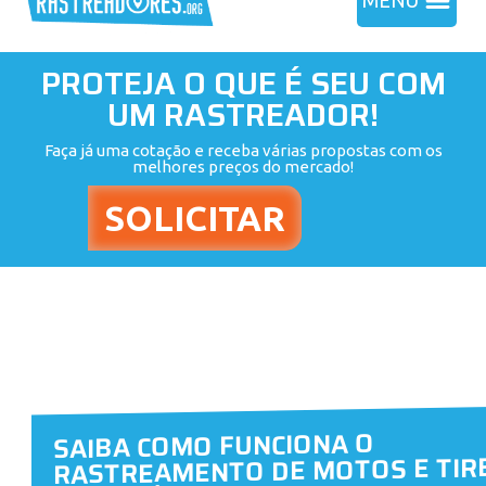
MENU
PROTEJA O QUE É SEU COM
UM RASTREADOR!
Faça já uma cotação e receba várias propostas com os
melhores preços do mercado!
SAIBA COMO FUNCIONA O
RASTREAMENTO DE MOTOS E TIR