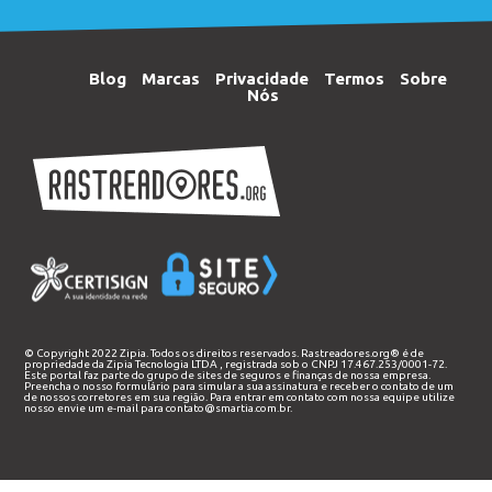
Blog
Marcas
Privacidade
Termos
Sobre
Nós
© Copyright 2022 Zipia. Todos os direitos reservados. Rastreadores.org® é de
propriedade da
Zipia Tecnologia LTDA
, registrada sob o CNPJ 17.467.253/0001-72.
Este portal faz parte do grupo de sites de seguros e finanças de nossa empresa.
Preencha o nosso
formulário
para simular a sua assinatura e receber o contato de um
de nossos corretores em sua região. Para entrar em contato com nossa equipe utilize
nosso envie um e-mail para
contato@smartia.com.br
.