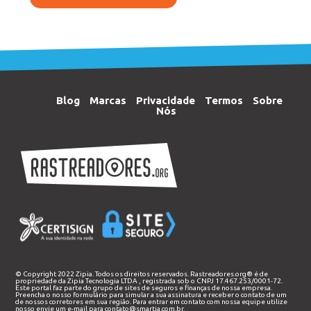
Blog
Marcas
Privacidade
Termos
Sobre
Nós
© Copyright 2022 Zipia. Todos os direitos reservados. Rastreadores.org® é de
propriedade da
Zipia Tecnologia LTDA
, registrada sob o CNPJ 17.467.253/0001-72.
Este portal faz parte do grupo de sites de seguros e finanças de nossa empresa.
Preencha o nosso
formulário
para simular a sua assinatura e receber o contato de um
de nossos corretores em sua região. Para entrar em contato com nossa equipe utilize
nosso envie um e-mail para
contato@smartia.com.br
.