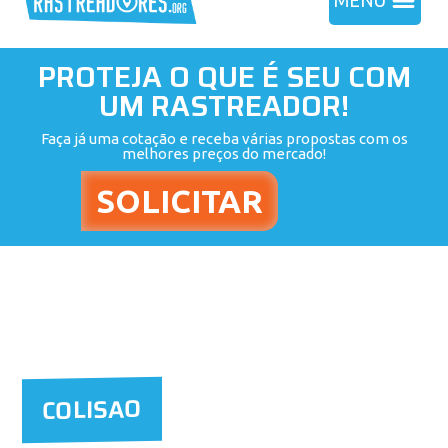
MENU
PROTEJA O QUE É SEU COM
UM RASTREADOR!
Faça já uma cotação e receba várias propostas com os
melhores preços do mercado!
COLISAO