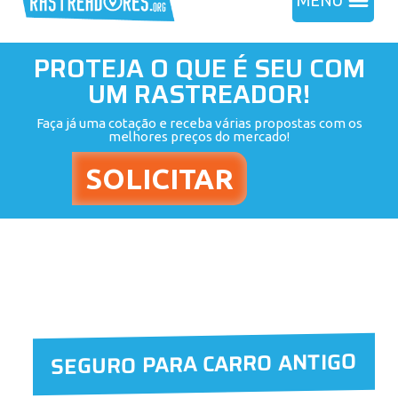
MENU
PROTEJA O QUE É SEU COM
UM RASTREADOR!
Faça já uma cotação e receba várias propostas com os
melhores preços do mercado!
SEGURO PARA CARRO ANTIGO