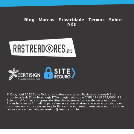
Blog
Marcas
Privacidade
Termos
Sobre
Nós
© Copyright 2022 Zipia. Todos os direitos reservados. Rastreadores.org® é de
propriedade da
Zipia Tecnologia LTDA
, registrada sob o CNPJ 17.467.253/0001-72.
Este portal faz parte do grupo de sites de seguros e finanças de nossa empresa.
Preencha o nosso
formulário
para simular a sua assinatura e receber o contato de um
de nossos corretores em sua região. Para entrar em contato com nossa equipe utilize
nosso envie um e-mail para
contato@smartia.com.br
.