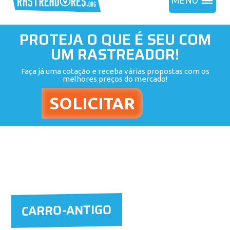
MENU
PROTEJA O QUE É SEU COM
UM RASTREADOR!
Faça já uma cotação e receba várias propostas com os
melhores preços do mercado!
CARRO-ANTIGO