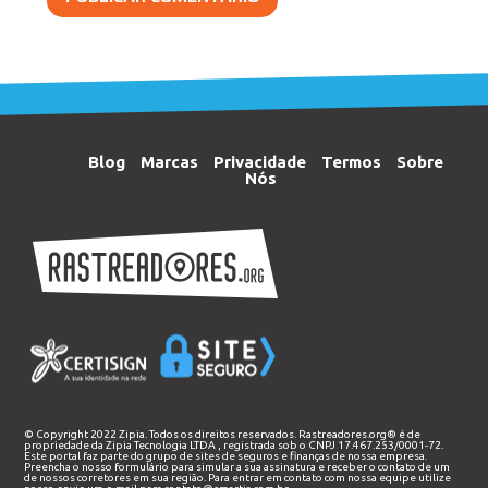
Blog
Marcas
Privacidade
Termos
Sobre
Nós
© Copyright 2022 Zipia. Todos os direitos reservados. Rastreadores.org® é de
propriedade da
Zipia Tecnologia LTDA
, registrada sob o CNPJ 17.467.253/0001-72.
Este portal faz parte do grupo de sites de seguros e finanças de nossa empresa.
Preencha o nosso
formulário
para simular a sua assinatura e receber o contato de um
de nossos corretores em sua região. Para entrar em contato com nossa equipe utilize