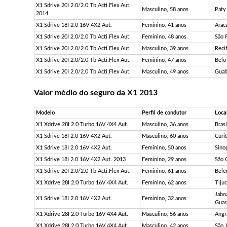
X1 Sdrive 20I 2.0/2.0 Tb Acti.Flex Aut.
Masculino, 58 anos
Paty
2014
X1 Sdrive 18I 2.0 16V 4X2 Aut.
Feminino, 41 anos
Araca
X1 Sdrive 20I 2.0/2.0 Tb Acti.Flex Aut.
Feminino, 48 anos
São 
X1 Sdrive 20I 2.0/2.0 Tb Acti.Flex Aut.
Masculino, 39 anos
Reci
X1 Sdrive 20I 2.0/2.0 Tb Acti.Flex Aut.
Feminino, 47 anos
Belo
X1 Sdrive 20I 2.0/2.0 Tb Acti.Flex Aut.
Masculino, 49 anos
Guab
Valor médio do seguro da X1 2013
Modelo
Perfil de condutor
Loca
X1 Xdrive 28I 2.0 Turbo 16V 4X4 Aut.
Masculino, 36 anos
Brasí
X1 Sdrive 18I 2.0 16V 4X2 Aut.
Masculino, 60 anos
Curit
X1 Sdrive 18I 2.0 16V 4X2 Aut.
Feminino, 50 anos
Sino
X1 Sdrive 18I 2.0 16V 4X2 Aut. 2013
Feminino, 29 anos
São 
X1 Sdrive 20I 2.0/2.0 Tb Acti.Flex Aut.
Feminino, 61 anos
Belé
X1 Xdrive 28I 2.0 Turbo 16V 4X4 Aut.
Feminino, 62 anos
Tijuc
Jabo
X1 Sdrive 18I 2.0 16V 4X2 Aut.
Feminino, 32 anos
Guar
X1 Xdrive 28I 2.0 Turbo 16V 4X4 Aut.
Masculino, 56 anos
Angr
X1 Xdrive 28I 2.0 Turbo 16V 4X4 Aut.
Masculino, 42 anos
São 