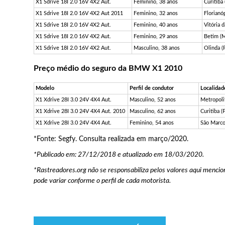
X1 Sdrive 18I 2.0 16V 4X2 Aut.
Feminino, 38 anos
Curitiba
X1 Sdrive 18I 2.0 16V 4X2 Aut 2011
Feminino, 32 anos
Florianó
X1 Sdrive 18I 2.0 16V 4X2 Aut.
Feminino, 40 anos
Vitória 
X1 Sdrive 18I 2.0 16V 4X2 Aut.
Feminino, 29 anos
Betim (
X1 Sdrive 18I 2.0 16V 4X2 Aut.
Masculino, 38 anos
Olinda (
Preço médio do seguro da BMW X1 2010
Modelo
Perfil de condutor
Localidad
X1 Xdrive 28I 3.0 24V 4X4 Aut.
Masculino, 52 anos
Metropoli
X1 Xdrive 28I 3.0 24V 4X4 Aut. 2010
Masculino, 62 anos
Curitiba (
X1 Xdrive 28I 3.0 24V 4X4 Aut.
Feminino, 54 anos
São Marco
*Fonte: Segfy. Consulta realizada em março/2020.
*Publicado em: 27/12/2018 e atualizado em 18/03/2020.
*Rastreadores.org não se responsabiliza pelos valores aqui mencio
pode variar conforme o perfil de cada motorista.