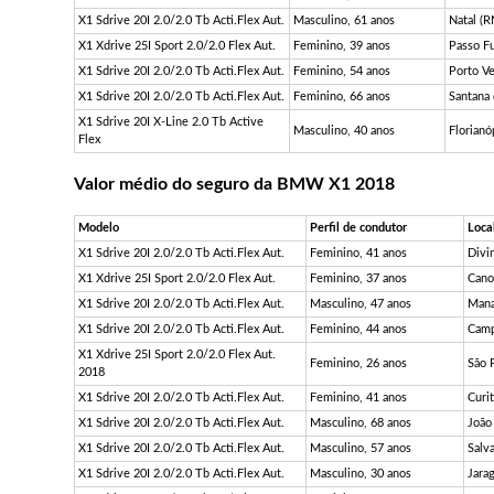
X1 Sdrive 20I 2.0/2.0 Tb Acti.Flex Aut.
Masculino, 61 anos
Natal (R
X1 Xdrive 25I Sport 2.0/2.0 Flex Aut.
Feminino, 39 anos
Passo F
X1 Sdrive 20I 2.0/2.0 Tb Acti.Flex Aut.
Feminino, 54 anos
Porto V
X1 Sdrive 20I 2.0/2.0 Tb Acti.Flex Aut.
Feminino, 66 anos
Santana 
X1 Sdrive 20I X-Line 2.0 Tb Active
Masculino, 40 anos
Florianó
Flex
Valor médio do seguro da BMW X1 2018
Modelo
Perfil de condutor
Loca
X1 Sdrive 20I 2.0/2.0 Tb Acti.Flex Aut.
Feminino, 41 anos
Divi
X1 Xdrive 25I Sport 2.0/2.0 Flex Aut.
Feminino, 37 anos
Cano
X1 Sdrive 20I 2.0/2.0 Tb Acti.Flex Aut.
Masculino, 47 anos
Mana
X1 Sdrive 20I 2.0/2.0 Tb Acti.Flex Aut.
Feminino, 44 anos
Camp
X1 Xdrive 25I Sport 2.0/2.0 Flex Aut.
Feminino, 26 anos
São 
2018
X1 Sdrive 20I 2.0/2.0 Tb Acti.Flex Aut.
Feminino, 41 anos
Curit
X1 Sdrive 20I 2.0/2.0 Tb Acti.Flex Aut.
Masculino, 68 anos
João
X1 Sdrive 20I 2.0/2.0 Tb Acti.Flex Aut.
Masculino, 57 anos
Salv
X1 Sdrive 20I 2.0/2.0 Tb Acti.Flex Aut.
Masculino, 30 anos
Jara