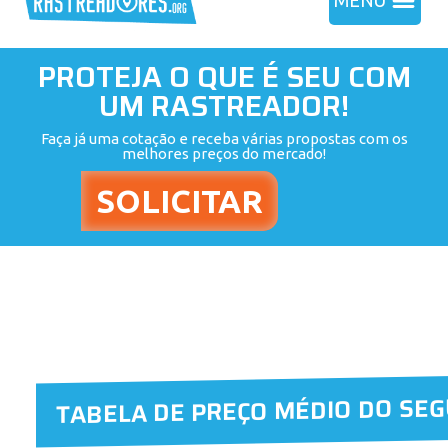
MENU
PROTEJA O QUE É SEU COM
UM RASTREADOR!
Faça já uma cotação e receba várias propostas com os
melhores preços do mercado!
TABELA DE PREÇO MÉDIO DO SE