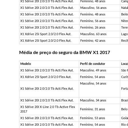
X1 Sdrive 20I 2.0/2.0 Tb Acti.Flex Aut.
Feminino, 48 anos
Camp
X1 Sdrive 20I 2.0/2.0 Tb Acti.Flex Aut.
Masculino, 56 anos
Nata
X1 Sdrive 20I 2.0/2.0 Tb Acti.Flex Aut.
Feminino, 48 anos
Belé
X1 Sdrive 20I 2.0/2.0 Tb Acti.Flex Aut.
Feminino, 56 anos
Niter
X1 Sdrive 20I 2.0/2.0 Tb Acti.Flex Aut.
Feminino, 26 anos
Teres
X1 Xdrive 25I Sport 2.0/2.0 Flex Aut.
Masculino, 63 anos
Lago
X1 Xdrive 25I Sport 2.0/2.0 Flex Aut.
Feminino, 42 anos
Reci
Média de preço do seguro da BMW X1 2017
Modelo
Perfil de condutor
Loca
X1 Sdrive 20I 2.0/2.0 Tb Acti.Flex Aut.
Masculino, 49 anos
São 
X1 Xdrive 25I Sport 2.0/2.0 Flex Aut.
Feminino, 54 anos
Curit
Masculino, 54 anos
X1 Sdrive 20I 2.0/2.0 Tb Acti.Flex Aut.
Fort
X1 Sdrive 20I 2.0/2.0 Tb Acti.Flex Aut.
Masculino, 34 anos
Brasí
X1 Sdrive 20I X-Line 2.0 Tb Active Flex
Feminino, 31 anos
Belo
2017
X1 Sdrive 20I 2.0/2.0 Tb Acti.Flex Aut.
Feminino, 53 anos
Goiâ
X1 Sdrive 20I 2.0/2.0 Tb Acti.Flex Aut.
Feminino, 54 anos
Rio 