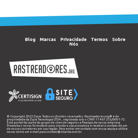
Blog
Marcas
Privacidade
Termos
Sobre
Nós
© Copyright 2022 Zipia. Todos os direitos reservados. Rastreadores.org® é de
propriedade da
Zipia Tecnologia LTDA
, registrada sob o CNPJ 17.467.253/0001-72.
Este portal faz parte do grupo de sites de seguros e finanças de nossa empresa.
Preencha o nosso
formulário
para simular a sua assinatura e receber o contato de um
de nossos corretores em sua região. Para entrar em contato com nossa equipe utilize
nosso envie um e-mail para
contato@smartia.com.br
.