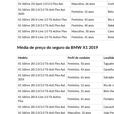
X1 Xdrive 25I Sport 2.0/2.0 Flex Aut.
Masculino, 66 anos
Curit
X1 Sdrive 20I 2.0/2.0 Tb Acti.Flex Aut.
Feminino, 52 anos
Belo
2020
X1 Sdrive 20I X-Line 2.0 Tb Active Flex
Feminino, 43 anos
Rio 
X1 Sdrive 20I 2.0/2.0 Tb Acti.Flex Aut.
Feminino, 40 anos
Nata
X1 Sdrive 20I X-Line 2.0 Tb Active Flex
Masculino, 30 anos
Cano
X1 Sdrive 20I X-Line 2.0 Tb Active Flex
Feminino, 41 anos
Rond
Média de preço do seguro da BMW X1 2019
Modelo
Perfil de condutor
Localid
X1 Sdrive 20I 2.0/2.0 Tb Acti.Flex Aut.
Feminino, 50 anos
Taguatin
X1 Sdrive 20I 2.0/2.0 Tb Acti.Flex Aut.
Feminino, 43 anos
Garanhu
X1 Sdrive 20I 2.0/2.0 Tb Acti.Flex Aut.
Feminino, 61 anos
Salvador
2019
X1 Sdrive 20I 2.0/2.0 Tb Acti.Flex Aut.
Feminino, 52 anos
Rio de J
X1 Sdrive 20I 2.0/2.0 Tb Acti.Flex Aut.
Feminino, 31 anos
Belo Ho
X1 Sdrive 20I X-Line 2.0 Tb Active
Feminino, 41 anos
Fortalez
Flex
X1 Sdrive 20I 2.0/2.0 Tb Acti.Flex Aut.
Feminino, 39 anos
Cascavel
X1 Sdrive 20I 2.0/2.0 Tb Acti.Flex Aut.
Masculino, 33 anos
João Pe