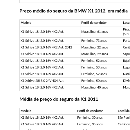
Preço médio do seguro da BMW X1 2012, em média
Modelo
Perfil de condutor
Loca
Pira
X1 Sdrive 18I 2.0 16V 4X2 Aut.
Masculino, 61 anos
(SP)
X1 Sdrive 18I 2.0 16V 4X2 Aut.
Feminino, 73 anos
Fort
X1 Sdrive 18I 2.0 16V 4X2 Aut. 2012
Masculino, 22 anos
Curit
X1 Sdrive 18I 2.0 16V 4X2 Aut.
Masculino, 29 anos
Sapu
X1 Sdrive 18I 2.0 16V 4X2 Aut.
Feminino, 52 anos
Itaja
X1 Sdrive 18I 2.0 16V 4X2 Aut.
Feminino, 53 anos
Laga
X1 Sdrive 18I 2.0 16V 4X2 Aut.
Feminino, 52 anos
Nata
X1 Xdrive 28I 3.0 24V 4X4 Aut.
Feminino, 50 anos
Divi
X1 Sdrive 18I 2.0 16V 4X2 Aut.
Masculino, 40 anos
Mana
Média de preço do seguro da X1 2011
Modelo
Perfil de condutor
Localid
X1 Sdrive 18I 2.0 16V 4X2 Aut.
Feminino, 30 anos
São Paul
X1 Sdrive 18I 2.0 16V 4X2 Aut.
Feminino, 35 anos
Ceilândi