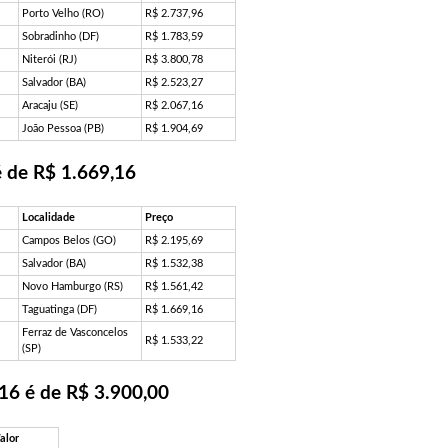
Porto Velho (RO)
R$ 2.737,96
Sobradinho (DF)
R$ 1.783,59
Niterói (RJ)
R$ 3.800,78
Salvador (BA)
R$ 2.523,27
Aracaju (SE)
R$ 2.067,16
João Pessoa (PB)
R$ 1.904,69
é de R$ 1.669,16
Localidade
Preço
Campos Belos (GO)
R$ 2.195,69
Salvador (BA)
R$ 1.532,38
Novo Hamburgo (RS)
R$ 1.561,42
Taguatinga (DF)
R$ 1.669,16
Ferraz de Vasconcelos
R$ 1.533,22
(SP)
16 é de R$ 3.900,00
alor