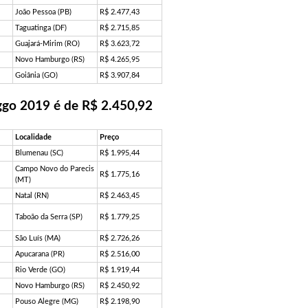
João Pessoa (PB)
R$ 2.477,43
Taguatinga (DF)
R$ 2.715,85
Guajará-Mirim (RO)
R$ 3.623,72
Novo Hamburgo (RS)
R$ 4.265,95
Goiânia (GO)
R$ 3.907,84
ggo 2019 é de R$ 2.450,92
Localidade
Preço
Blumenau (SC)
R$ 1.995,44
Campo Novo do Parecis
R$ 1.775,16
(MT)
Natal (RN)
R$ 2.463,45
Taboão da Serra (SP)
R$ 1.779,25
São Luís (MA)
R$ 2.726,26
Apucarana (PR)
R$ 2.516,00
Rio Verde (GO)
R$ 1.919,44
Novo Hamburgo (RS)
R$ 2.450,92
Pouso Alegre (MG)
R$ 2.198,90