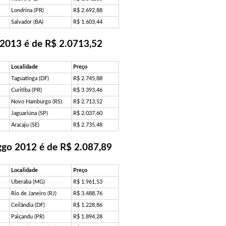
Londrina (PR)
R$ 2.692,88
Salvador (BA)
R$ 1.603,44
 2013 é de R$ 2.0713,52
Localidade
Preço
Taguatinga (DF)
R$ 2.745,88
Curitiba (PR)
R$ 3.393,46
Novo Hamburgo (RS)
R$ 2.713,52
Jaguariúna (SP)
R$ 2.037,60
Aracaju (SE)
R$ 2.735,48
ggo 2012 é de R$ 2.087,89
Localidade
Preço
Uberaba (MG)
R$ 1.961,53
Rio de Janeiro (RJ)
R$ 3.488,76
Ceilândia (DF)
R$ 1.228,86
Paiçandu (PR)
R$ 1.894,28