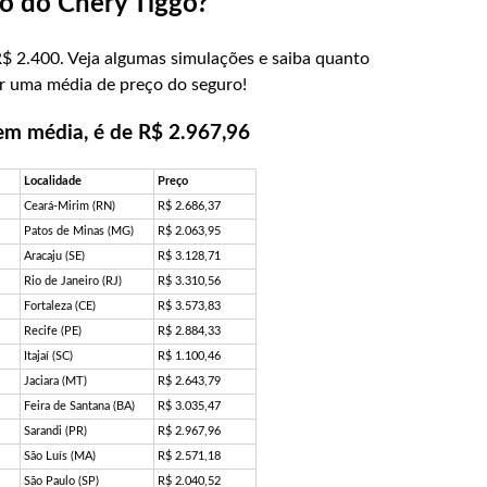
o do Chery Tiggo?
$ 2.400. Veja algumas simulações e saiba quanto
er uma média de preço do seguro!
em média, é de R$ 2.967,96
Localidade
Preço
Ceará-Mirim (RN)
R$ 2.686,37
Patos de Minas (MG)
R$ 2.063,95
Aracaju (SE)
R$ 3.128,71
Rio de Janeiro (RJ)
R$ 3.310,56
Fortaleza (CE)
R$ 3.573,83
Recife (PE)
R$ 2.884,33
Itajaí (SC)
R$ 1.100,46
Jaciara (MT)
R$ 2.643,79
Feira de Santana (BA)
R$ 3.035,47
Sarandi (PR)
R$ 2.967,96
São Luís (MA)
R$ 2.571,18
São Paulo (SP)
R$ 2.040,52