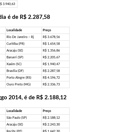
$ 3.940,63
dia é de R$ 2.287,58
Localidade
Preço
Rio De Janeiro – Rj
R$ 3.678,56
Curitiba (PR)
R$ 1.654,58
Aracaju (SE)
R$ 1.356,86
Barueri (SP)
R$ 2.205,67
Xaxim (SC)
R$ 1.940,47
Brasília (DF)
R$ 2.287,58
Porto Alegre (RS)
R$ 4.196,72
Ouro Preto (MG)
R$ 2.336,73
ggo 2014, é de R$ 2.188,12
Localidade
Preço
São Paulo (SP)
R$ 2.188,12
Aracaju (SE)
R$ 2.243,30
Recife (PE)
R$ 1.642,30