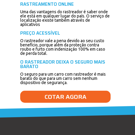
RASTREAMENTO ONLINE
Uma das vantagens do rastreador é saber onde
ele está em qualquer lugar do país. O serviço de
localização existe também através de
aplicativos
PREÇO ACESSÍVEL
O rastreador vale a pena devido ao seu custo
benefício, porque além da proteção contra
roubo e furto com indenização 100% em caso
de perda total.
O RASTREADOR DEIXA O SEGURO MAIS
BARATO
O seguro para um carro com rastreador é mais
barato do que para um carro sem nenhum
dispositivo de segurança.
COTAR AGORA