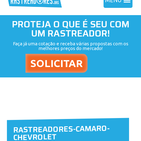
MENU
PROTEJA O QUE É SEU COM
UM RASTREADOR!
Faça já uma cotação e receba várias propostas com os
melhores preços do mercado!
RASTREADORES-CAMARO-
CHEVROLET