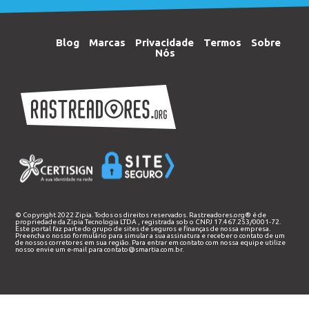
Blog
Marcas
Privacidade
Termos
Sobre
Nós
© Copyright 2022 Zipia. Todos os direitos reservados. Rastreadores.org® é de
propriedade da
Zipia Tecnologia LTDA
, registrada sob o CNPJ 17.467.253/0001-72.
Este portal faz parte do grupo de sites de seguros e finanças de nossa empresa.
Preencha o nosso
formulário
para simular a sua assinatura e receber o contato de um
de nossos corretores em sua região. Para entrar em contato com nossa equipe utilize
nosso envie um e-mail para
contato@smartia.com.br
.