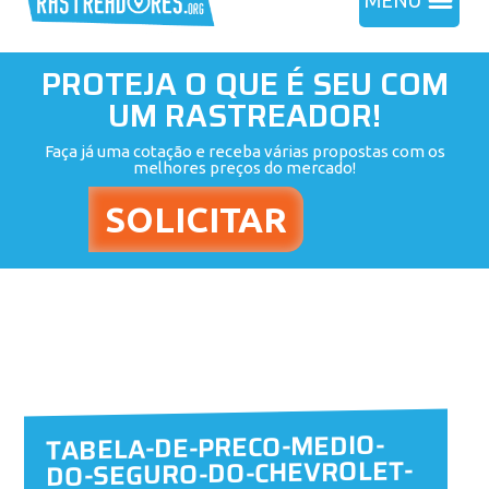
MENU
PROTEJA O QUE É SEU COM
UM RASTREADOR!
Faça já uma cotação e receba várias propostas com os
melhores preços do mercado!
TABELA-DE-PRECO-MEDIO-
DO-SEGURO-DO-CHEVROLET-