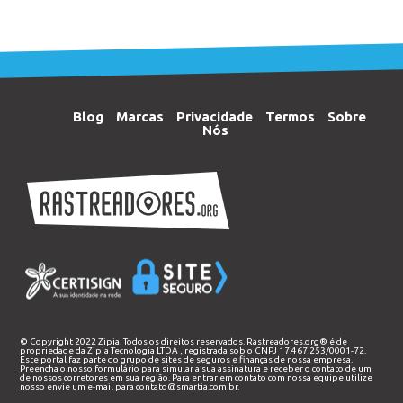
Blog
Marcas
Privacidade
Termos
Sobre
Nós
© Copyright 2022 Zipia. Todos os direitos reservados. Rastreadores.org® é de
propriedade da
Zipia Tecnologia LTDA
, registrada sob o CNPJ 17.467.253/0001-72.
Este portal faz parte do grupo de sites de seguros e finanças de nossa empresa.
Preencha o nosso
formulário
para simular a sua assinatura e receber o contato de um
de nossos corretores em sua região. Para entrar em contato com nossa equipe utilize
nosso envie um e-mail para
contato@smartia.com.br
.