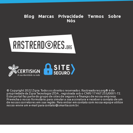
Blog
Marcas
Privacidade
Termos
Sobre
Nós
© Copyright 2022 Zipia. Todos os direitos reservados. Rastreadores.org® é de
propriedade da
Zipia Tecnologia LTDA
, registrada sob o CNPJ 17.467.253/0001-72.
Este portal faz parte do grupo de sites de seguros e finanças de nossa empresa.
Preencha o nosso
formulário
para simular a sua assinatura e receber o contato de um
de nossos corretores em sua região. Para entrar em contato com nossa equipe utilize
nosso envie um e-mail para
contato@smartia.com.br
.