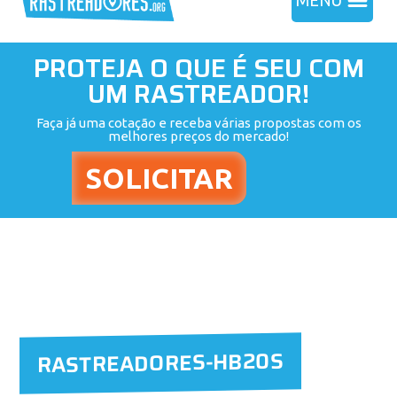
MENU
PROTEJA O QUE É SEU COM
UM RASTREADOR!
Faça já uma cotação e receba várias propostas com os
melhores preços do mercado!
RASTREADORES-HB20S