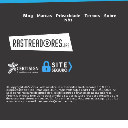
Blog
Marcas
Privacidade
Termos
Sobre
Nós
© Copyright 2022 Zipia. Todos os direitos reservados. Rastreadores.org® é de
propriedade da
Zipia Tecnologia LTDA
, registrada sob o CNPJ 17.467.253/0001-72.
Este portal faz parte do grupo de sites de seguros e finanças de nossa empresa.
Preencha o nosso
formulário
para simular a sua assinatura e receber o contato de um
de nossos corretores em sua região. Para entrar em contato com nossa equipe utilize
nosso envie um e-mail para
contato@smartia.com.br
.