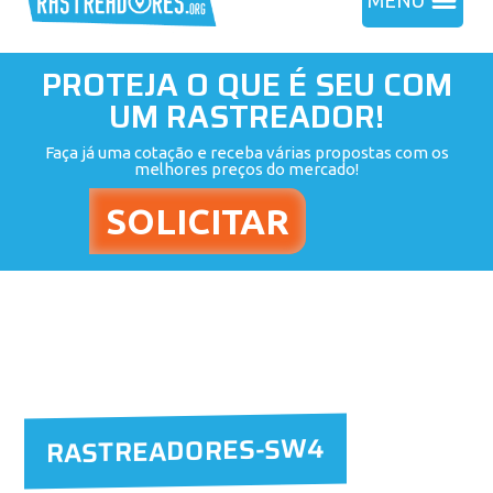
MENU
PROTEJA O QUE É SEU COM
UM RASTREADOR!
Faça já uma cotação e receba várias propostas com os
melhores preços do mercado!
RASTREADORES-SW4