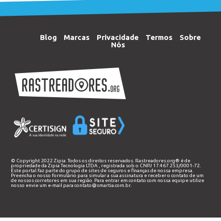
Blog
Marcas
Privacidade
Termos
Sobre
Nós
© Copyright 2022 Zipia. Todos os direitos reservados. Rastreadores.org® é de
propriedade da
Zipia Tecnologia LTDA
, registrada sob o CNPJ 17.467.253/0001-72.
Este portal faz parte do grupo de sites de seguros e finanças de nossa empresa.
Preencha o nosso
formulário
para simular a sua assinatura e receber o contato de um
de nossos corretores em sua região. Para entrar em contato com nossa equipe utilize
nosso envie um e-mail para
contato@smartia.com.br
.