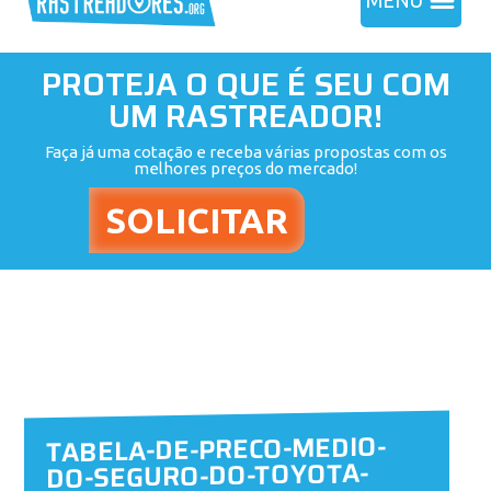
MENU
PROTEJA O QUE É SEU COM
UM RASTREADOR!
Faça já uma cotação e receba várias propostas com os
melhores preços do mercado!
TABELA-DE-PRECO-MEDIO-
DO-SEGURO-DO-TOYOTA-