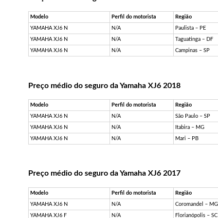
Modelo
Perfil do motorista
Região
YAMAHA XJ6 N
N/A
Paulista – PE
YAMAHA XJ6 N
N/A
Taguatinga – DF
YAMAHA XJ6 N
N/A
Campinas – SP
Preço médio do seguro da Yamaha XJ6 2018
Modelo
Perfil do motorista
Região
YAMAHA XJ6 N
N/A
São Paulo – SP
YAMAHA XJ6 N
N/A
Itabira – MG
YAMAHA XJ6 N
N/A
Mari – PB
Preço médio do seguro da Yamaha XJ6 2017
Modelo
Perfil do motorista
Região
YAMAHA XJ6 N
N/A
Coromandel – M
YAMAHA XJ6 F
N/A
Florianópolis – SC