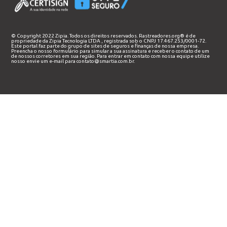
© Copyright 2022 Zipia. Todos os direitos reservados. Rastreadores.org® é de
propriedade da
Zipia Tecnologia LTDA
, registrada sob o CNPJ 17.467.253/0001-72.
Este portal faz parte do grupo de sites de seguros e finanças de nossa empresa.
Preencha o nosso
formulário
para simular a sua assinatura e receber o contato de um
de nossos corretores em sua região. Para entrar em contato com nossa equipe utilize
nosso envie um e-mail para
contato@smartia.com.br
.