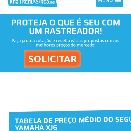
MENU
PROTEJA O QUE É SEU COM
UM RASTREADOR!
Faça já uma cotação e receba várias propostas com os
melhores preços do mercado!
TABELA DE PREÇO MÉDIO DO SEG
YAMAHA XJ6