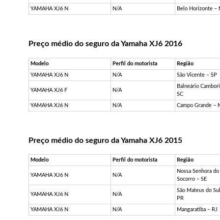
YAMAHA XJ6 N
N/A
Belo Horizonte –
Preço médio do seguro da Yamaha XJ6 2016
Modelo
Perfil do motorista
Região
YAMAHA XJ6 N
N/A
São Vicente – SP
Balneário Cambori
YAMAHA XJ6 F
N/A
SC
YAMAHA XJ6 N
N/A
Campo Grande – 
Preço médio do seguro da Yamaha XJ6 2015
Modelo
Perfil do motorista
Região
Nossa Senhora do
YAMAHA XJ6 N
N/A
Socorro – SE
São Mateus do Sul
YAMAHA XJ6 N
N/A
PR
YAMAHA XJ6 N
N/A
Mangaratiba – RJ