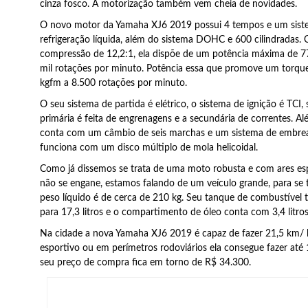
cinza fosco. A motorização também vem cheia de novidades.
O novo motor da Yamaha XJ6 2019 possui 4 tempos e um sist
refrigeração líquida, além do sistema DOHC e 600 cilindradas
compressão de 12,2:1, ela dispõe de um potência máxima de 77
mil rotações por minuto. Potência essa que promove um torq
kgfm a 8.500 rotações por minuto.
O seu sistema de partida é elétrico, o sistema de ignição é TCI,
primária é feita de engrenagens e a secundária de correntes. Alé
conta com um câmbio de seis marchas e um sistema de embr
funciona com um disco múltiplo de mola helicoidal.
Como já dissemos se trata de uma moto robusta e com ares esp
não se engane, estamos falando de um veículo grande, para se 
peso líquido é de cerca de 210 kg. Seu tanque de combustível
para 17,3 litros e o compartimento de óleo conta com 3,4 litro
Na cidade a nova Yamaha XJ6 2019 é capaz de fazer 21,5 km/ l
esportivo ou em perímetros rodoviários ela consegue fazer até 1
seu preço de compra fica em torno de R$ 34.300.