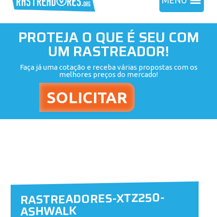
MENU
PROTEJA O QUE É SEU COM
UM RASTREADOR!
Faça já uma cotação e receba várias propostas com os
melhores preços do mercado!
RASTREADORES-XTZ250-
ASHWALK