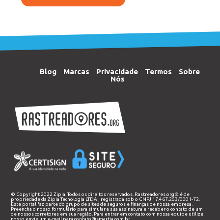
Blog
Marcas
Privacidade
Termos
Sobre
Nós
© Copyright 2022 Zipia. Todos os direitos reservados. Rastreadores.org® é de
propriedade da
Zipia Tecnologia LTDA
, registrada sob o CNPJ 17.467.253/0001-72.
Este portal faz parte do grupo de sites de seguros e finanças de nossa empresa.
Preencha o nosso
formulário
para simular a sua assinatura e receber o contato de um
de nossos corretores em sua região. Para entrar em contato com nossa equipe utilize
nosso envie um e-mail para
contato@smartia.com.br
.