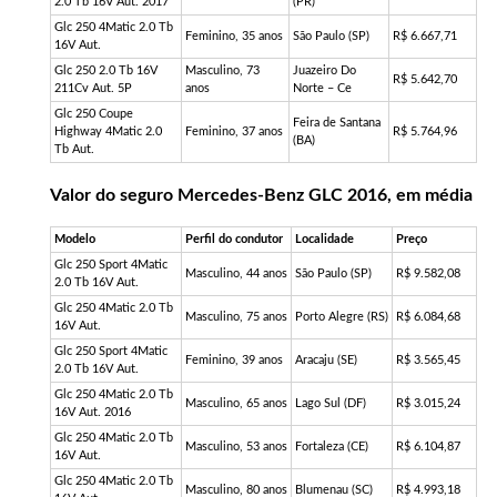
2.0 Tb 16V Aut. 2017
(PR)
Glc 250 4Matic 2.0 Tb
Feminino, 35 anos
São Paulo (SP)
R$ 6.667,71
16V Aut.
Glc 250 2.0 Tb 16V
Masculino, 73
Juazeiro Do
R$ 5.642,70
211Cv Aut. 5P
anos
Norte – Ce
Glc 250 Coupe
Feira de Santana
Highway 4Matic 2.0
Feminino, 37 anos
R$ 5.764,96
(BA)
Tb Aut.
Valor do seguro Mercedes-Benz GLC 2016, em média
Modelo
Perfil do condutor
Localidade
Preço
Glc 250 Sport 4Matic
Masculino, 44 anos
São Paulo (SP)
R$ 9.582,08
2.0 Tb 16V Aut.
Glc 250 4Matic 2.0 Tb
Masculino, 75 anos
Porto Alegre (RS)
R$ 6.084,68
16V Aut.
Glc 250 Sport 4Matic
Feminino, 39 anos
Aracaju (SE)
R$ 3.565,45
2.0 Tb 16V Aut.
Glc 250 4Matic 2.0 Tb
Masculino, 65 anos
Lago Sul (DF)
R$ 3.015,24
16V Aut. 2016
Glc 250 4Matic 2.0 Tb
Masculino, 53 anos
Fortaleza (CE)
R$ 6.104,87
16V Aut.
Glc 250 4Matic 2.0 Tb
Masculino, 80 anos
Blumenau (SC)
R$ 4.993,18