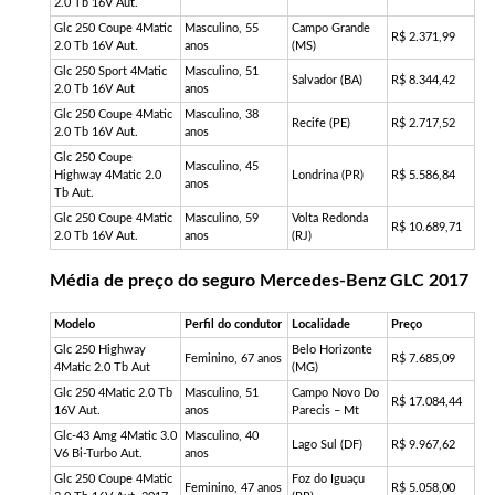
2.0 Tb 16V Aut.
Glc 250 Coupe 4Matic
Masculino, 55
Campo Grande
R$ 2.371,99
2.0 Tb 16V Aut.
anos
(MS)
Glc 250 Sport 4Matic
Masculino, 51
Salvador (BA)
R$ 8.344,42
2.0 Tb 16V Aut
anos
Glc 250 Coupe 4Matic
Masculino, 38
Recife (PE)
R$ 2.717,52
2.0 Tb 16V Aut.
anos
Glc 250 Coupe
Masculino, 45
Highway 4Matic 2.0
Londrina (PR)
R$ 5.586,84
anos
Tb Aut.
Glc 250 Coupe 4Matic
Masculino, 59
Volta Redonda
R$ 10.689,71
2.0 Tb 16V Aut.
anos
(RJ)
Média de preço do seguro Mercedes-Benz GLC 2017
Modelo
Perfil do condutor
Localidade
Preço
Glc 250 Highway
Belo Horizonte
Feminino, 67 anos
R$ 7.685,09
4Matic 2.0 Tb Aut
(MG)
Glc 250 4Matic 2.0 Tb
Masculino, 51
Campo Novo Do
R$ 17.084,44
16V Aut.
anos
Parecis – Mt
Glc-43 Amg 4Matic 3.0
Masculino, 40
Lago Sul (DF)
R$ 9.967,62
V6 Bi-Turbo Aut.
anos
Glc 250 Coupe 4Matic
Foz do Iguaçu
Feminino, 47 anos
R$ 5.058,00