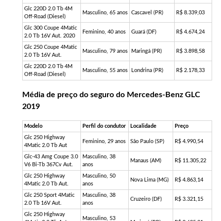
Glc 220D 2.0 Tb 4M
Masculino, 65 anos
Cascavel (PR)
R$ 8.339,03
Off-Road (Diesel)
Glc 300 Coupe 4Matic
Feminino, 40 anos
Guará (DF)
R$ 4.674,24
2.0 Tb 16V Aut. 2020
Glc 250 Coupe 4Matic
Masculino, 79 anos
Maringá (PR)
R$ 3.898,58
2.0 Tb 16V Aut.
Glc 220D 2.0 Tb 4M
Masculino, 55 anos
Londrina (PR)
R$ 2.178,33
Off-Road (Diesel)
Média de preço do seguro do Mercedes-Benz GLC
2019
Modelo
Perfil do condutor
Localidade
Preço
Glc 250 Highway
Feminino, 29 anos
São Paulo (SP)
R$ 4.990,54
4Matic 2.0 Tb Aut
Glc-43 Amg Coupe 3.0
Masculino, 38
Manaus (AM)
R$ 11.305,22
V6 Bi-Tb 367Cv Aut.
anos
Glc 250 Highway
Masculino, 50
Nova Lima (MG)
R$ 4.863,14
4Matic 2.0 Tb Aut.
anos
Glc 250 Sport 4Matic
Masculino, 38
Cruzeiro (DF)
R$ 3.321,15
2.0 Tb 16V Aut.
anos
Glc 250 Highway
Masculino, 53