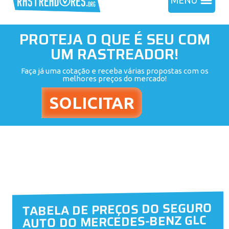
MENU
PROTEJA O QUE É SEU COM
UM RASTREADOR!
Faça já uma cotação e receba várias propostas com os
melhores preços do mercado!
TABELA DE PREÇOS DO SEGURO
AUTO DO MERCEDES-BENZ GLC