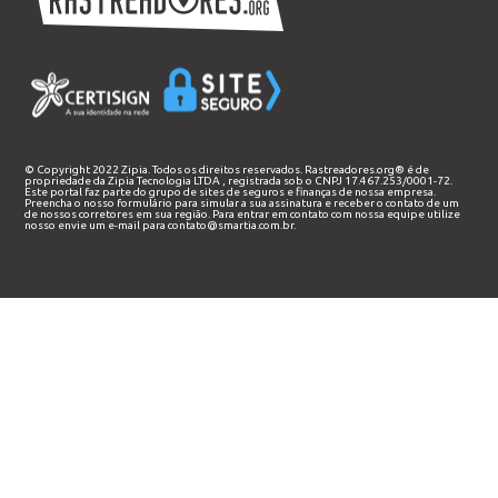
© Copyright 2022 Zipia. Todos os direitos reservados. Rastreadores.org® é de
propriedade da
Zipia Tecnologia LTDA
, registrada sob o CNPJ 17.467.253/0001-72.
Este portal faz parte do grupo de sites de seguros e finanças de nossa empresa.
Preencha o nosso
formulário
para simular a sua assinatura e receber o contato de um
de nossos corretores em sua região. Para entrar em contato com nossa equipe utilize
nosso envie um e-mail para
contato@smartia.com.br
.