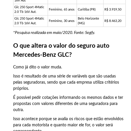
16V Aut
Glc 250 Sport 4Matic
Feminino, 65 anos
Curitiba (PR)
R$ 3.919,50
2.0 Tb 16V Aut.
Glc 250 Sport 4Matic
Belo Horizonte
Feminino, 30 anos
R$ 8.463,20
2.0 Tb 16V Aut.
(MG)
*Pesquisa realizada em maio/2020. Fonte: Segfy.
O que altera o valor do seguro auto
Mercedes-Benz GLC?
Como já dito o valor muda.
Isso é resultado de uma série de variáveis que são usadas
pelas seguradoras, sendo que cada empresa utiliza critérios
próprios.
É possível pedir cotações informando os mesmos dados e ter
propostas com valores diferentes de uma seguradora para
outra.
Isso acontece porque se avalia os riscos que estão envolvidos
para cada motorista e quanto maior ele for, o valor será