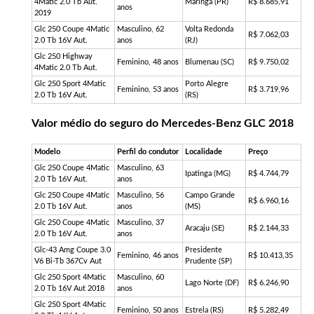
4Matic 2.0 Tb Aut.
Maringá (PR)
R$ 8.685,91
anos
2019
Glc 250 Coupe 4Matic
Masculino, 62
Volta Redonda
R$ 7.062,03
2.0 Tb 16V Aut.
anos
(RJ)
Glc 250 Highway
Feminino, 48 anos
Blumenau (SC)
R$ 9.750,02
4Matic 2.0 Tb Aut.
Glc 250 Sport 4Matic
Porto Alegre
Feminino, 53 anos
R$ 3.719,96
2.0 Tb 16V Aut.
(RS)
Valor médio do seguro do Mercedes-Benz GLC 2018
Modelo
Perfil do condutor
Localidade
Preço
Glc 250 Coupe 4Matic
Masculino, 63
Ipatinga (MG)
R$ 4.744,79
2.0 Tb 16V Aut.
anos
Glc 250 Coupe 4Matic
Masculino, 56
Campo Grande
R$ 6.960,16
2.0 Tb 16V Aut.
anos
(MS)
Glc 250 Coupe 4Matic
Masculino, 37
Aracaju (SE)
R$ 2.144,33
2.0 Tb 16V Aut.
anos
Glc-43 Amg Coupe 3.0
Presidente
Feminino, 46 anos
R$ 10.413,35
V6 Bi-Tb 367Cv Aut
Prudente (SP)
Glc 250 Sport 4Matic
Masculino, 60
Lago Norte (DF)
R$ 6.246,90
2.0 Tb 16V Aut 2018
anos
Glc 250 Sport 4Matic
Feminino, 50 anos
Estrela (RS)
R$ 5.282,49