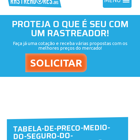
MENU
PROTEJA O QUE É SEU COM
UM RASTREADOR!
Faça já uma cotação e receba várias propostas com os
melhores preços do mercado!
TABELA-DE-PRECO-MEDIO-
DO-SEGURO-DO-