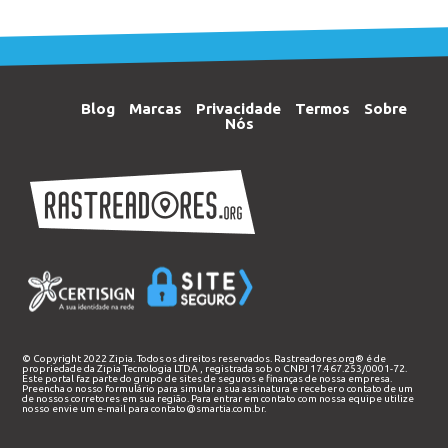
Blog
Marcas
Privacidade
Termos
Sobre
Nós
© Copyright 2022 Zipia. Todos os direitos reservados. Rastreadores.org® é de
propriedade da
Zipia Tecnologia LTDA
, registrada sob o CNPJ 17.467.253/0001-72.
Este portal faz parte do grupo de sites de seguros e finanças de nossa empresa.
Preencha o nosso
formulário
para simular a sua assinatura e receber o contato de um
de nossos corretores em sua região. Para entrar em contato com nossa equipe utilize
nosso envie um e-mail para
contato@smartia.com.br
.