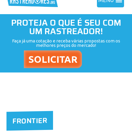
MENU
PROTEJA O QUE É SEU COM
UM RASTREADOR!
Faça já uma cotação e receba várias propostas com os
melhores preços do mercado!
FRONTIER