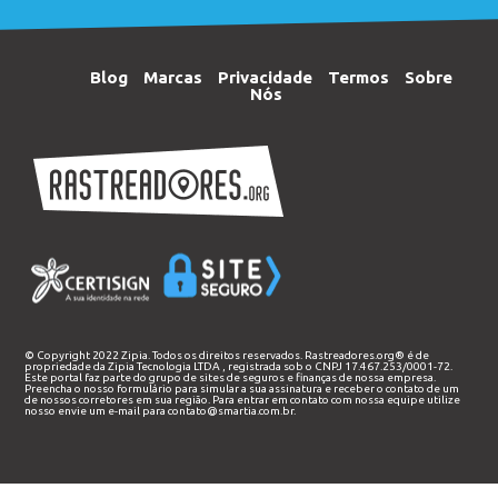
Blog
Marcas
Privacidade
Termos
Sobre
Nós
© Copyright 2022 Zipia. Todos os direitos reservados. Rastreadores.org® é de
propriedade da
Zipia Tecnologia LTDA
, registrada sob o CNPJ 17.467.253/0001-72.
Este portal faz parte do grupo de sites de seguros e finanças de nossa empresa.
Preencha o nosso
formulário
para simular a sua assinatura e receber o contato de um
de nossos corretores em sua região. Para entrar em contato com nossa equipe utilize
nosso envie um e-mail para
contato@smartia.com.br
.