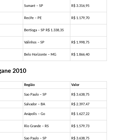
Sumaré – SP
R$ 3.316,95
Recife – PE
R$ 1.179,70
Bertioga – SP R$ 1.338,35
Valinhos – SP
R$ 1.998,75
Belo Horizonte – MG
R$ 1.866,40
gane 2010
Região
Valor
Sao Paulo – SP
R$ 3.638,75
Salvador – BA
R$ 2.397,47
Anápolis – Go
R$ 1.627,22
Rio Grande – RS
R$ 1.579,73
Sao Paulo – SP
R$ 3.638,75