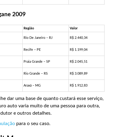
gane 2009
Região
Valor
Rio De Janeiro – RJ
R$ 2.440,34
Recife – PE
R$ 1.199,04
Praia Grande – SP
R$ 2.045,51
Rio Grande – RS
R$ 3.089,89
Araxá – MG
R$ 1.912,83
lhe dar uma base de quanto custará esse serviço,
uro auto varia muito de uma pessoa para outra,
ndutor e outros detalhes.
mulação
para o seu caso.