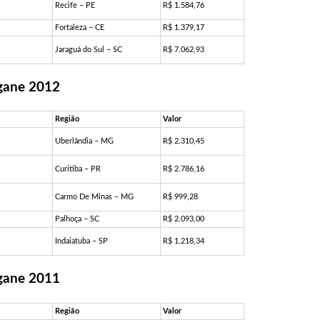
Recife – PE
R$ 1.584,76
Fortaleza – CE
R$ 1.379,17
Jaraguá do Sul – SC
R$ 7.062,93
gane 2012
Região
Valor
Uberlândia – MG
R$ 2.310,45
Curitiba – PR
R$ 2.786,16
Carmo De Minas – MG
R$ 999,28
Palhoça – SC
R$ 2.093,00
Indaiatuba – SP
R$ 1.218,34
gane 2011
Região
Valor