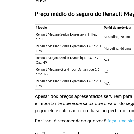
Hi Flex
Preço médio do seguro do Renault Me
Modelo
Perfil do motorista
Renault Megane Sedan Expression Hi Flex
Masculino, 28 anos
1.6 1
Renault Megane Sedan Expression 1.6 16V Hi
Masculino, 66 anos
Flex
Renault Megane Sedan Dynamique 2.0 16V
N/A
Gas. 4P
Renault Megane Grand Tour Dynamique 1.6
N/A
16V Flex
Renault Megane Sedan Expression 1.6 16V Hi
N/A
Flex
Apesar dos preços apresentados servirem para 
é importante que você saiba que o valor do seg
já que ele é calculado com base no perfil do co
Por isso, é recomendado que você
faça uma si