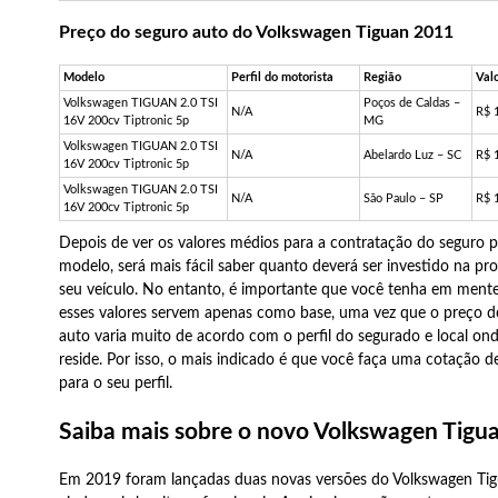
Preço do seguro auto do Volkswagen Tiguan 2011
Modelo
Perfil do motorista
Região
Val
Volkswagen TIGUAN 2.0 TSI
Poços de Caldas –
N/A
R$ 
16V 200cv Tiptronic 5p
MG
Volkswagen TIGUAN 2.0 TSI
N/A
Abelardo Luz – SC
R$ 
16V 200cv Tiptronic 5p
Volkswagen TIGUAN 2.0 TSI
N/A
São Paulo – SP
R$ 
16V 200cv Tiptronic 5p
Depois de ver os valores médios para a contratação do seguro p
modelo, será mais fácil saber quanto deverá ser investido na pr
seu veículo. No entanto, é importante que você tenha em ment
esses valores servem apenas como base, uma vez que o preço d
auto varia muito de acordo com o perfil do segurado e local ond
reside. Por isso, o mais indicado é que você faça uma cotação d
para o seu perfil.
Saiba mais sobre o novo Volkswagen Tigu
Em 2019 foram lançadas duas novas versões do Volkswagen Tig