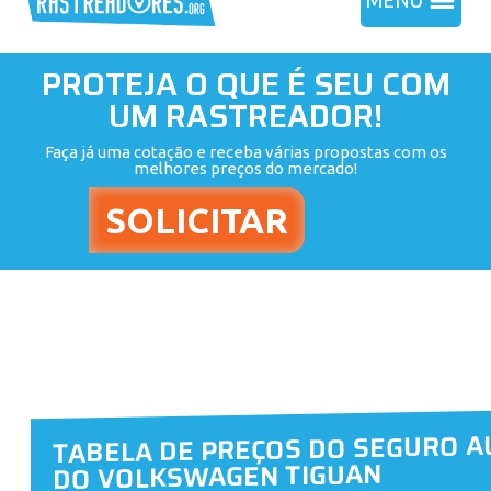
MENU
PROTEJA O QUE É SEU COM
UM RASTREADOR!
Faça já uma cotação e receba várias propostas com os
melhores preços do mercado!
TABELA DE PREÇOS DO SEGURO A
DO VOLKSWAGEN TIGUAN