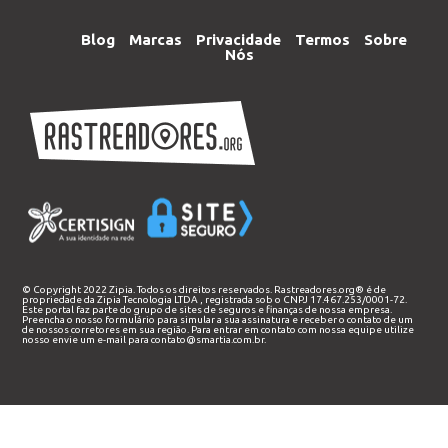
Blog
Marcas
Privacidade
Termos
Sobre
Nós
© Copyright 2022 Zipia. Todos os direitos reservados. Rastreadores.org® é de
propriedade da
Zipia Tecnologia LTDA
, registrada sob o CNPJ 17.467.253/0001-72.
Este portal faz parte do grupo de sites de seguros e finanças de nossa empresa.
Preencha o nosso
formulário
para simular a sua assinatura e receber o contato de um
de nossos corretores em sua região. Para entrar em contato com nossa equipe utilize
nosso envie um e-mail para
contato@smartia.com.br
.