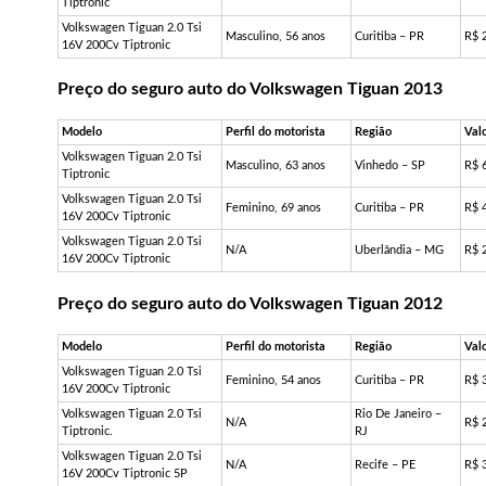
Tiptronic
Volkswagen Tiguan 2.0 Tsi
Masculino, 56 anos
Curitiba – PR
R$ 
16V 200Cv Tiptronic
Preço do seguro auto do Volkswagen Tiguan 2013
Modelo
Perfil do motorista
Região
Val
Volkswagen Tiguan 2.0 Tsi
Masculino, 63 anos
Vinhedo – SP
R$ 
Tiptronic
Volkswagen Tiguan 2.0 Tsi
Feminino, 69 anos
Curitiba – PR
R$ 
16V 200Cv Tiptronic
Volkswagen Tiguan 2.0 Tsi
N/A
Uberlândia – MG
R$ 
16V 200Cv Tiptronic
Preço do seguro auto do Volkswagen Tiguan 2012
Modelo
Perfil do motorista
Região
Val
Volkswagen Tiguan 2.0 Tsi
Feminino, 54 anos
Curitiba – PR
R$ 
16V 200Cv Tiptronic
Volkswagen Tiguan 2.0 Tsi
Rio De Janeiro –
N/A
R$ 
Tiptronic.
RJ
Volkswagen Tiguan 2.0 Tsi
N/A
Recife – PE
R$ 
16V 200Cv Tiptronic 5P