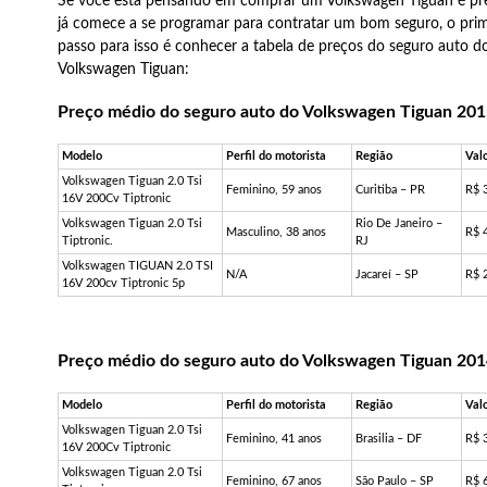
Se você está pensando em comprar um Volkswagen Tiguan é pr
já comece a se programar para contratar um bom seguro, o prim
passo para isso é conhecer a tabela de preços do seguro auto d
Volkswagen Tiguan:
Preço médio do seguro auto do Volkswagen Tiguan 20
Modelo
Perfil do motorista
Região
Val
Volkswagen Tiguan 2.0 Tsi
Feminino, 59 anos
Curitiba – PR
R$ 
16V 200Cv Tiptronic
Volkswagen Tiguan 2.0 Tsi
Rio De Janeiro –
Masculino, 38 anos
R$ 
Tiptronic.
RJ
Volkswagen TIGUAN 2.0 TSI
N/A
Jacareí – SP
R$ 
16V 200cv Tiptronic 5p
Preço médio do seguro auto do Volkswagen Tiguan 20
Modelo
Perfil do motorista
Região
Val
Volkswagen Tiguan 2.0 Tsi
Feminino, 41 anos
Brasilia – DF
R$ 
16V 200Cv Tiptronic
Volkswagen Tiguan 2.0 Tsi
Feminino, 67 anos
São Paulo – SP
R$ 