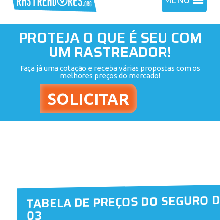
MENU
PROTEJA O QUE É SEU COM
UM RASTREADOR!
Faça já uma cotação e receba várias propostas com os
melhores preços do mercado!
TABELA DE PREÇOS DO SEGURO 
03