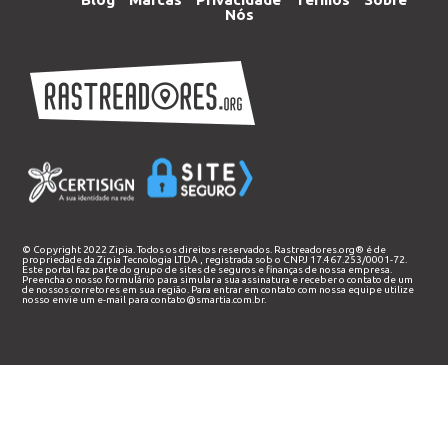
Nós
© Copyright 2022 Zipia. Todos os direitos reservados. Rastreadores.org® é de
propriedade da
Zipia Tecnologia LTDA
, registrada sob o CNPJ 17.467.253/0001-72.
Este portal faz parte do grupo de sites de seguros e finanças de nossa empresa.
Preencha o nosso
formulário
para simular a sua assinatura e receber o contato de um
de nossos corretores em sua região. Para entrar em contato com nossa equipe utilize
nosso envie um e-mail para
contato@smartia.com.br
.