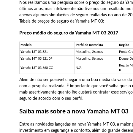
Nós realizamos uma pesquisa sobre o preço do seguro da Ya
últimos anos, mas infelizmente não tivemos um resultado mu
apenas algumas simulações de seguro realizadas no ano de 2
Tabela de preços do seguro da Yamaha MT 03:
Preço médio do seguro da Yamaha MT 03 2017
Modelo
Perfil do motorista
Região
Yamaha MT 03 321
Masculino, 26 anos
Ponta Gr
Yamaha MT 03 321 0P
Masculino, 56 anos
Duque De
Região Me
Yamaha MT 03 660 CC
N/A
RJ
Além de não ser possível chegar a uma boa média do valor d
com a pesquisa realizada. É importante que você saiba que, o
mais assertivamente quanto lhe custará contratar esse servi
seguro de acordo com o seu perfil.
Saiba mais sobre a nova Yamaha MT 03
Entre as novidades lançadas na nova Yamaha MT 03, a maior
investimento em segurança e conforto, além do grande des