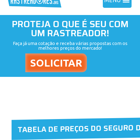
MENU
PROTEJA O QUE É SEU COM
UM RASTREADOR!
Faça já uma cotação e receba várias propostas com os
melhores preços do mercado!
TABELA DE PREÇOS DO SEGURO 