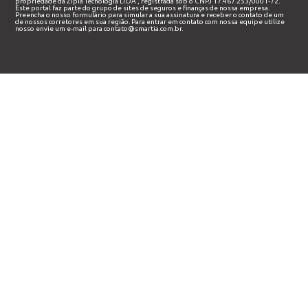
propriedade da
Zipia Tecnologia LTDA
, registrada sob o CNPJ 17.467.253/0001-72.
Este portal faz parte do grupo de sites de seguros e finanças de nossa empresa.
Preencha o nosso
formulário
para simular a sua assinatura e receber o contato de um
de nossos corretores em sua região. Para entrar em contato com nossa equipe utilize
nosso envie um e-mail para
contato@smartia.com.br
.