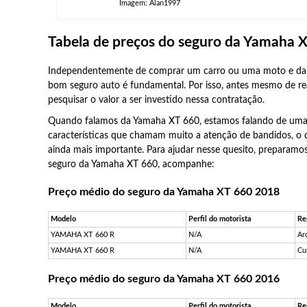
Imagem: Alan1997
Tabela de preços do seguro da Yamaha 
Independentemente de comprar um carro ou uma moto e da
bom seguro auto é fundamental. Por isso, antes mesmo de re
pesquisar o valor a ser investido nessa contratação.
Quando falamos da Yamaha XT 660, estamos falando de uma 
características que chamam muito a atenção de bandidos, o 
ainda mais importante. Para ajudar nesse quesito, preparamo
seguro da Yamaha XT 660, acompanhe:
Preço médio do seguro da Yamaha XT 660 2018
Modelo
Perfil do motorista
Re
YAMAHA XT 660 R
N/A
Ar
YAMAHA XT 660 R
N/A
Cu
Preço médio do seguro da Yamaha XT 660 2016
Modelo
Perfil do motorista
Re