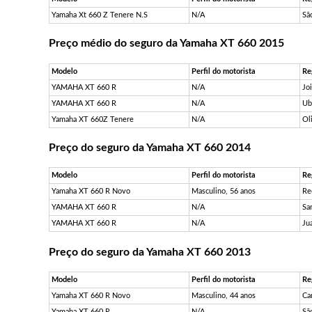
Yamaha Xt 660 Z Tenere N.S
N/A
Sã
Preço médio do seguro da Yamaha XT 660 2015
Modelo
Perfil do motorista
Re
YAMAHA XT 660 R
N/A
Jo
YAMAHA XT 660 R
N/A
Ub
Yamaha XT 660Z Tenere
N/A
Ol
Preço do seguro da Yamaha XT 660 2014
Modelo
Perfil do motorista
Re
Yamaha XT 660 R Novo
Masculino, 56 anos
Re
YAMAHA XT 660 R
N/A
Sa
YAMAHA XT 660 R
N/A
Ju
Preço do seguro da Yamaha XT 660 2013
Modelo
Perfil do motorista
Re
Yamaha XT 660 R Novo
Masculino, 44 anos
Ca
Yamaha XT 660 R
N/A
Sã