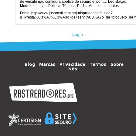
de veículo não configura apólice de seguro e, por …. Legislação,
Modelo e peças, Política, Tópicos, Perfis, Meus documentos.
Fonte: http://www.jusbrasil.com.br/jurisprudencia/busca?
q=Presta%C3%A7%C3%A3o+de+servi%C3%A7o+de+bloqueio+de
Login
Blog
Marcas
Privacidade
Termos
Sobre
Nós