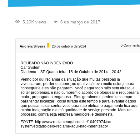
5.20K views
6 de março de 2017
0
Comment
Andréia Silveira
26 de outubro de 2014
ROUBADO NÃO INDENIZADO
Car System
Diadema – SP Quarta-feira, 15 de Outubro de 2014 – 20:43
Venho por qui reclamar da situação que muitas pessoas já
vivenciaram, perder um bem , no qual você leva muito esforço para
conseguir e eles não pagarem , você pagar todo mês sem atraso, e
só ter problemas, e não cumprem o acordo de bloquear e recuperar a
moto , propaganda enganosa . Eles geralmente pedem um tempo
para tentar localizar , coisa furada este tempo e para levantar dados
que possam usar contra você para não efetuar o pagamento fica aqui
minha indignação e a má qualidade de serviço prestado. Mais um
processo, contra esta empresa medíocre, e desonesta .
FONTE: http://www.reclameaqui.com.br/10407974/car-
system/editado-pelo-reclame-aqui-nao-indenizado/