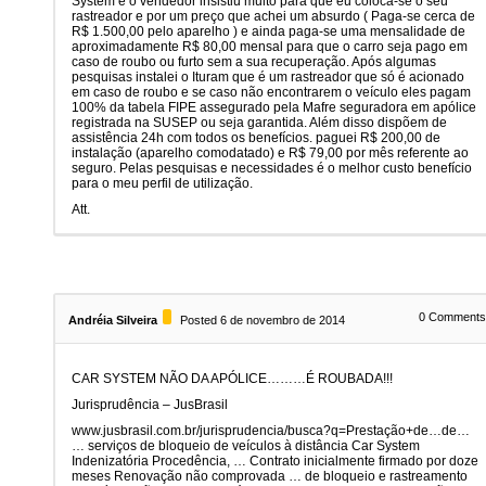
System e o vendedor insistiu muito para que eu coloca-se o seu
rastreador e por um preço que achei um absurdo ( Paga-se cerca de
R$ 1.500,00 pelo aparelho ) e ainda paga-se uma mensalidade de
aproximadamente R$ 80,00 mensal para que o carro seja pago em
caso de roubo ou furto sem a sua recuperação. Após algumas
pesquisas instalei o Ituram que é um rastreador que só é acionado
em caso de roubo e se caso não encontrarem o veículo eles pagam
100% da tabela FIPE assegurado pela Mafre seguradora em apólice
registrada na SUSEP ou seja garantida. Além disso dispõem de
assistência 24h com todos os benefícios. paguei R$ 200,00 de
instalação (aparelho comodatado) e R$ 79,00 por mês referente ao
seguro. Pelas pesquisas e necessidades é o melhor custo benefício
para o meu perfil de utilização.
Att.
0
Comment
Andréia Silveira
Posted 6 de novembro de 2014
CAR SYSTEM NÃO DA APÓLICE………É ROUBADA!!!
Jurisprudência – JusBrasil
www.jusbrasil.com.br/jurisprudencia/busca?q=Prestação+de…de…
… serviços de bloqueio de veículos à distância Car System
Indenizatória Procedência, … Contrato inicialmente firmado por doze
meses Renovação não comprovada … de bloqueio e rastreamento