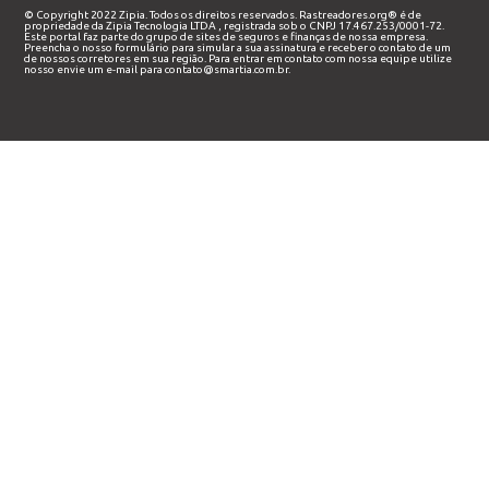
© Copyright 2022 Zipia. Todos os direitos reservados. Rastreadores.org® é de
propriedade da
Zipia Tecnologia LTDA
, registrada sob o CNPJ 17.467.253/0001-72.
Este portal faz parte do grupo de sites de seguros e finanças de nossa empresa.
Preencha o nosso
formulário
para simular a sua assinatura e receber o contato de um
de nossos corretores em sua região. Para entrar em contato com nossa equipe utilize
nosso envie um e-mail para
contato@smartia.com.br
.