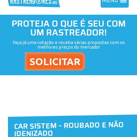
MENU
PROTEJA O QUE É SEU COM
UM RASTREADOR!
Faça já uma cotação e receba várias propostas com os
melhores preços do mercado!
CAR SISTEM – ROUBADO E NÃO
IDENIZADO