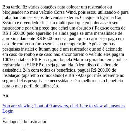
Boa tarde, fiz várias cotações para colocar um rastreador ou
bloqueador no meu veículo Corsa Wind, pois estou utilizando-o para
trabalhar com serviços de vendas externa. Cheguei a ligar na Car
System e o vendedor insistiu muito para que eu coloca-se o seu
rastreador e por um preço que achei um absurdo ( Paga-se cerca de
R$ 1.500,00 pelo aparelho ) e ainda paga-se uma mensalidade de
aproximadamente R$ 80,00 mensal para que o carro seja pago em
caso de roubo ou furto sem a sua recuperação. Após algumas
pesquisas instalei o Ituram que é um rastreador que só é acionado
em caso de roubo e se caso não encontrarem o veículo eles pagam
100% da tabela FIPE assegurado pela Mafre seguradora em apólice
registrada na SUSEP ou seja garantida. Além disso dispõem de
assistência 24h com todos os benefícios. paguei R$ 200,00 de
instalação (aparelho comodatado) e R$ 79,00 por mês referente ao
seguro. Pelas pesquisas e necessidades é o melhor custo benefício
para o meu perfil de utilização.
Att.
You are viewing 1 out of 0 answers, click here to view all answers.
Login
Vantagens do rastreador