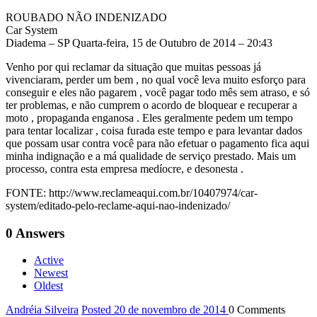
ROUBADO NÃO INDENIZADO
Car System
Diadema – SP Quarta-feira, 15 de Outubro de 2014 – 20:43
Venho por qui reclamar da situação que muitas pessoas já
vivenciaram, perder um bem , no qual você leva muito esforço para
conseguir e eles não pagarem , você pagar todo mês sem atraso, e só
ter problemas, e não cumprem o acordo de bloquear e recuperar a
moto , propaganda enganosa . Eles geralmente pedem um tempo
para tentar localizar , coisa furada este tempo e para levantar dados
que possam usar contra você para não efetuar o pagamento fica aqui
minha indignação e a má qualidade de serviço prestado. Mais um
processo, contra esta empresa medíocre, e desonesta .
FONTE: http://www.reclameaqui.com.br/10407974/car-
system/editado-pelo-reclame-aqui-nao-indenizado/
0
Answers
Active
Newest
Oldest
Andréia Silveira
Posted 20 de novembro de 2014
0
Comments