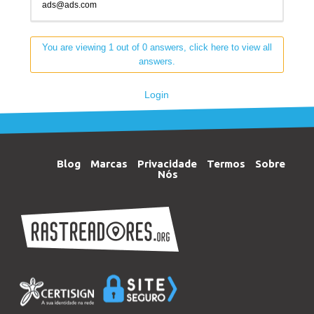
ads@ads.com
You are viewing 1 out of 0 answers, click here to view all
answers.
Login
Blog
Marcas
Privacidade
Termos
Sobre
Nós