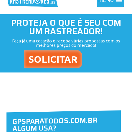
MENU
PROTEJA O QUE É SEU COM
UM RASTREADOR!
Faça já uma cotação e receba várias propostas com os
melhores preços do mercado!
GPSPARATODOS.COM.BR
ALGUM USA?