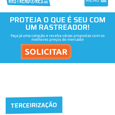
MENU
PROTEJA O QUE É SEU COM
UM RASTREADOR!
Faça já uma cotação e receba várias propostas com os
melhores preços do mercado!
TERCEIRIZAÇÃO